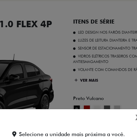
.0 FLEX 4P
ITENS DE SÉRIE
LED DESIGN NOS FARÓIS DIANTEI
LUZES DE LEITURA DIANTEIRA E TR
SENSOR DE ESTACIONAMENTO TR
VIDROS ELÉTRICOS TRASEIROS C
ANTIESMAGAMENTO
VOLANTE COM COMANDOS DE RÁ
VER MAIS
Preto Vulcano
FICHA TÉCNICA
Selecione a unidade mais próxima a você.