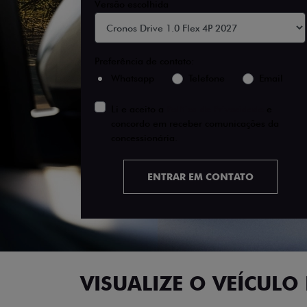
Versão escolhida
Preferência de contato:
Whatsapp
Telefone
Email
Li e aceito a
Política de Privacidade
e
concordo em receber comunicações da
concessionária.
ENTRAR EM CONTATO
VISUALIZE O VEÍCULO 