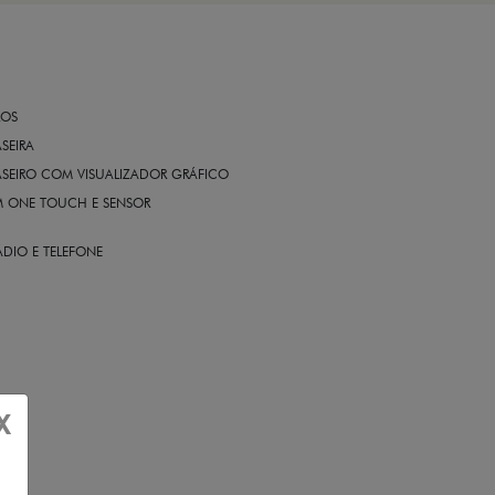
ROS
ASEIRA
ASEIRO COM VISUALIZADOR GRÁFICO
OM ONE TOUCH E SENSOR
DIO E TELEFONE
X