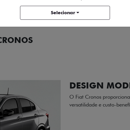
ENTRAR EM CONTATO
Selecionar
 CRONOS
ORMANCE
SEGURANÇA
ACESSÓRIOS
SER
RODAS DE LI
As rodas de liga leve com
diamantado elevam o estil
personalidade para cada v