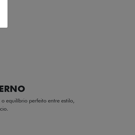
VIÇOS
FIAT + SEM PARAR
GA-LEVE
 desenho dinâmico e acabamento
o do Fiat Cronos, trazendo mais
iagem.