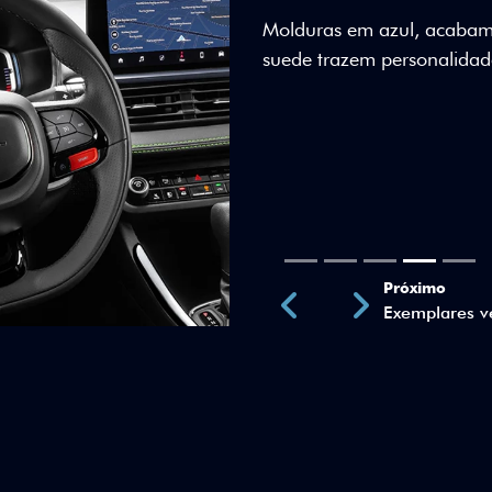
ÚNICOS
A placa metálica numerada 
50 anos.
Próximo
Previous
Next
Assinatura 5