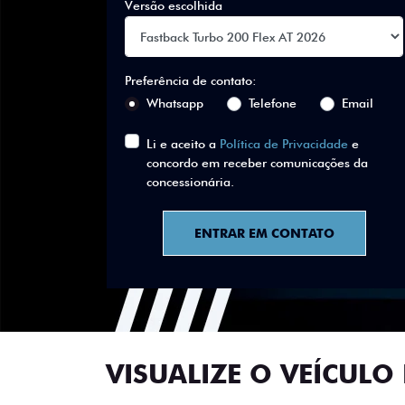
Versão escolhida
Preferência de contato:
Whatsapp
Telefone
Email
Li e aceito a
Política de Privacidade
e
concordo em receber comunicações da
concessionária.
ENTRAR EM CONTATO
VISUALIZE O VEÍCULO 