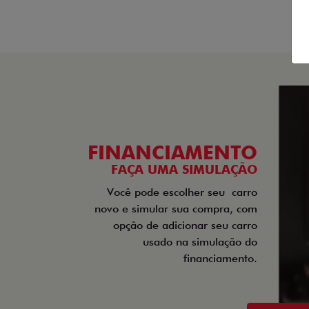
OFERTAS EM DE
TITANO
MO
TITANO RANCH MULTIJET
MOBI 
TURBODIESEL AT 4X4
2026
2026/2026