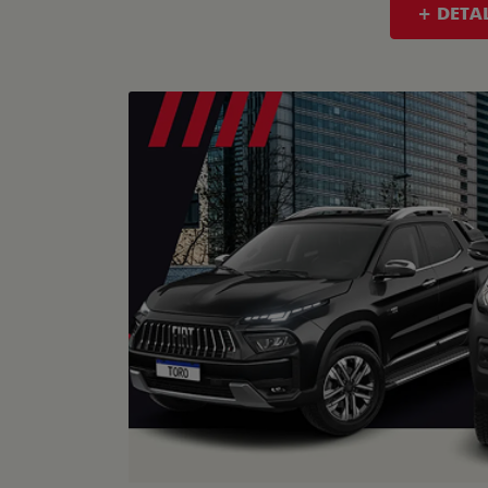
TAXA
SUPE
OPORTUNIDADE
GRANDE CHANCE FIAT
PRODUTOR RURAL
De: 
De: R$ 288.480,00
R$
R$ 226.658,74
Quero agora!