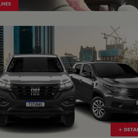
 ZERO
GRANDE CHANCE FIAT
R DESCONTO
ÚLTIMAS UNIDADES
PESSOA FÍSICA
PRODUTOR RURAL
R$ 85.490,00
De: R$ 87.990,00
 72.790,00
R$ 77.290,00
Quero agora!
Quero agora!