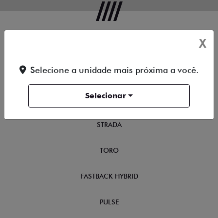
X
OFERTAS
Selecione a unidade mais próxima a você.
NOVOS
Selecionar
TITANO
STRADA
TORO
FASTBACK HYBRID
PULSE