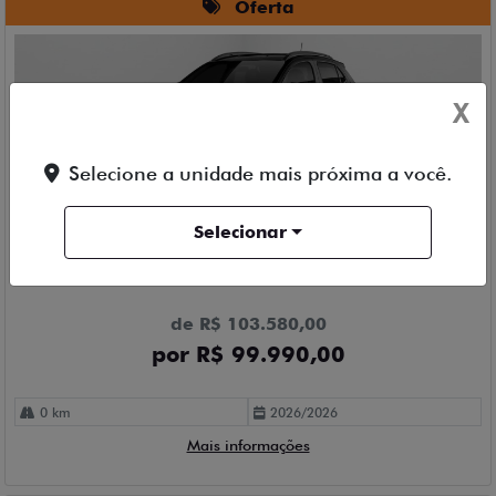
Oferta
X
Selecione a unidade mais próxima a você.
Compartilhe
Selecionar
FIAT
ARGO TREKKING 1.0
Tecar Fiat MG Anel
de R$ 103.580,00
por R$ 99.990,00
0 km
2026/2026
Mais informações