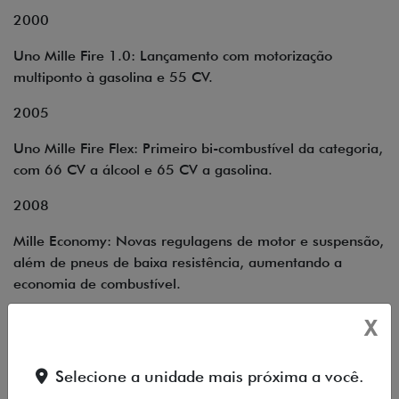
2000
Uno Mille Fire 1.0: Lançamento com motorização
multiponto à gasolina e 55 CV.
2005
Uno Mille Fire Flex: Primeiro bi-combustível da categoria,
com 66 CV a álcool e 65 CV a gasolina.
2008
Mille Economy: Novas regulagens de motor e suspensão,
além de pneus de baixa resistência, aumentando a
economia de combustível.
2010
X
Selecione a unidade mais próxima a você.