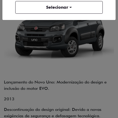
Selecionar
Lançamento do Novo Uno: Modernização do design e
inclusão do motor EVO.
2013
Descontinuação do design original: Devido a novas
exigências de segurança e defasagem tecnológica.