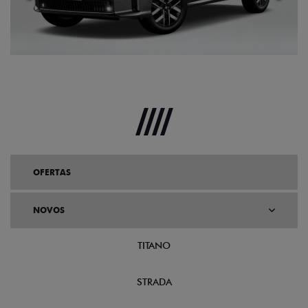
Anterior
Próx
OFERTAS
NOVOS
TITANO