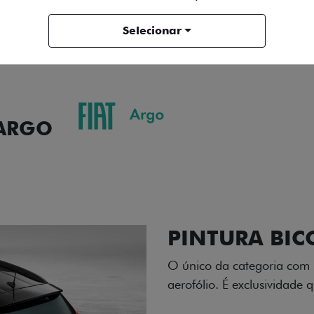
ENTRAR EM CONTATO
Selecionar
 ARGO
ORMANCE
SEGURANÇA
ACESSÓRIOS
SER
PERSONALID
Design esportivo e exclusi
tem a essência italiana, a r
segmento.