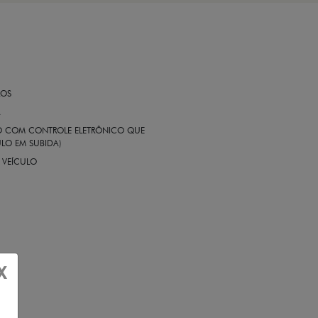
ROS
A
EIO COM CONTROLE ELETRÔNICO QUE
LO EM SUBIDA)
 VEÍCULO
X