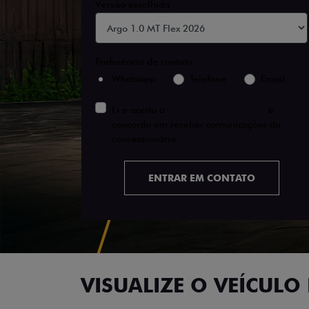
Versão escolhida
Preferência de contato:
Whatsapp
Telefone
Email
Li e aceito a
Política de Privacidade
e
concordo em receber comunicações da
concessionária.
ENTRAR EM CONTATO
VISUALIZE O VEÍCULO 