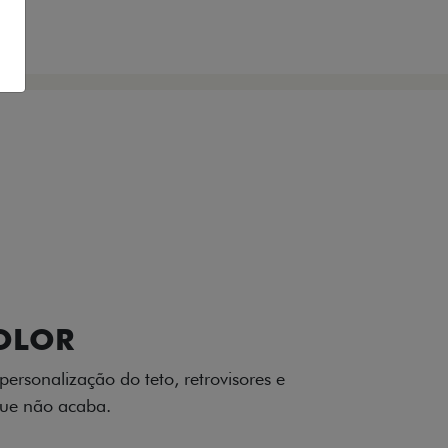
VIÇOS
FIAT + SEM PARAR
ADE ARGO
vo até nos pequenos detalhes. O Fiat Argo
obustez brasileira e um estilo único no