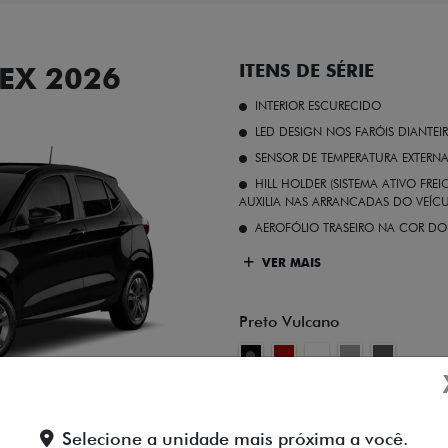
EX 2026
ITENS DE SÉRIE
INTERIOR ESCURECIDO
LED DESIGN NOS FARÓIS DIANTEI
SENSOR DE TEMPERATURA EXTERN
HILL HOLDER (SISTEMA ATIVO FR
AUXILIA NAS ARRANCADAS DO VEÍCU
AEROFÓLIO TRASEIRO NA COR DO
VER MAIS
Preto Vulcano
FICHA TÉCNICA
Selecione a unidade mais próxima a você.