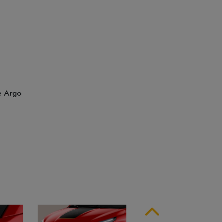
 design interno
Anterior