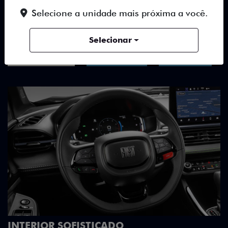
TUDO SOBRE O NOVO FIAT
Selecione a unidade mais próxima a você.
FASTBACK
Selecionar
DESTAQUES
HÍBRIDOS
DESIGN
EXEMPLARES VERDADEIRAMENTE
A placa metálica numerada reforça o car