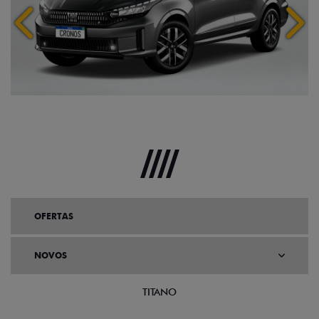
Anterior
Próx
OFERTAS
NOVOS
TITANO