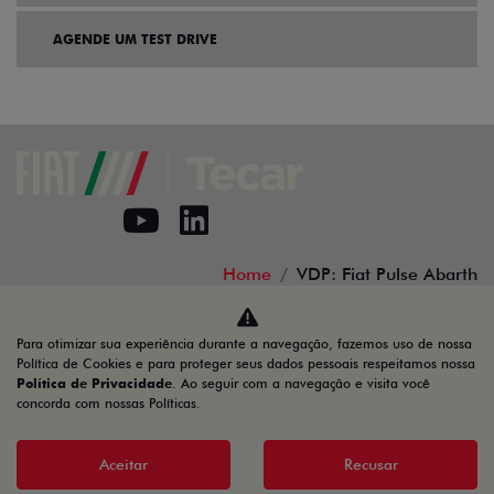
AGENDE UM TEST DRIVE
Home
VDP: Fiat Pulse Abarth
Desacelere. Seu bem maior é a vida.
Para otimizar sua experiência durante a navegação, fazemos uso de nossa
Política de Cookies e para proteger seus dados pessoais respeitamos nossa
Política de Privacidade
. Ao seguir com a navegação e visita você
concorda com nossas Políticas.
TECAR MINAS AUTOMÓVEIS E SERVIÇOS LTDA
01.739.520/0001-83
Aceitar
Recusar