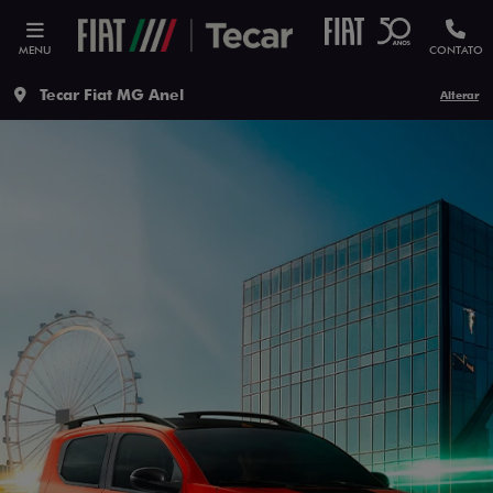
MENU
CONTATO
Tecar Fiat MG Anel
Alterar
ESTOU INTERESSADO
Versão escolhida