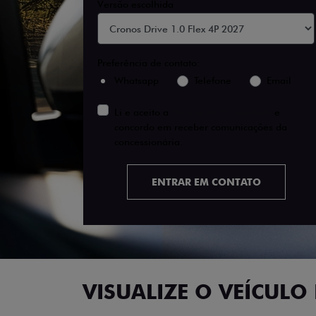
Versão escolhida
Preferência de contato:
Whatsapp
Telefone
Email
Li e aceito a
Política de Privacidade
e
concordo em receber comunicações da
concessionária.
ENTRAR EM CONTATO
VISUALIZE O VEÍCULO 