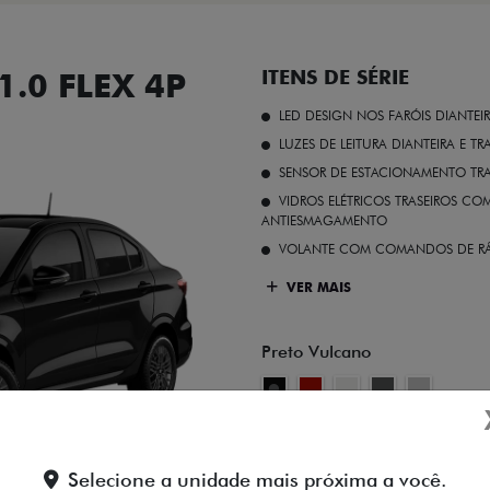
.0 FLEX 4P
ITENS DE SÉRIE
LED DESIGN NOS FARÓIS DIANTEI
LUZES DE LEITURA DIANTEIRA E TR
SENSOR DE ESTACIONAMENTO TR
VIDROS ELÉTRICOS TRASEIROS C
ANTIESMAGAMENTO
VOLANTE COM COMANDOS DE RÁ
VER MAIS
Preto Vulcano
FICHA TÉCNICA
Selecione a unidade mais próxima a você.