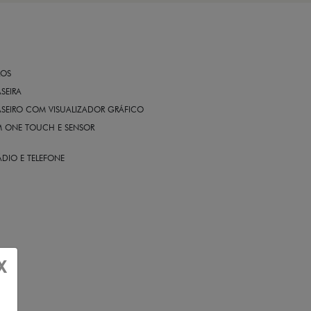
ROS
ASEIRA
ASEIRO COM VISUALIZADOR GRÁFICO
OM ONE TOUCH E SENSOR
DIO E TELEFONE
X