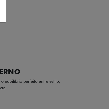
VIÇOS
FIAT + SEM PARAR
GA-LEVE
 desenho dinâmico e acabamento
o do Fiat Cronos, trazendo mais
iagem.