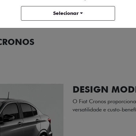
ENTRAR EM CONTATO
Selecionar
 CRONOS
ORMANCE
SEGURANÇA
ACESSÓRIOS
SER
RODAS DE LI
As rodas de liga leve com
diamantado elevam o estil
personalidade para cada v