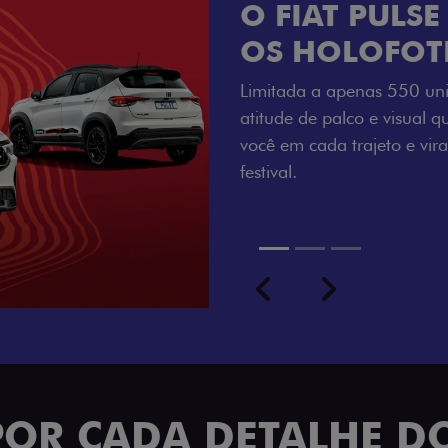
VISUAL COM 
Se liga no que compõe a ide
numerada, adesivo lateral 
a exclusividade, enquanto o
rodas de liga-leve aro 16”
com ainda mais estilo.
Previous
Next
seu ritmo
POR CADA DETALHE DO