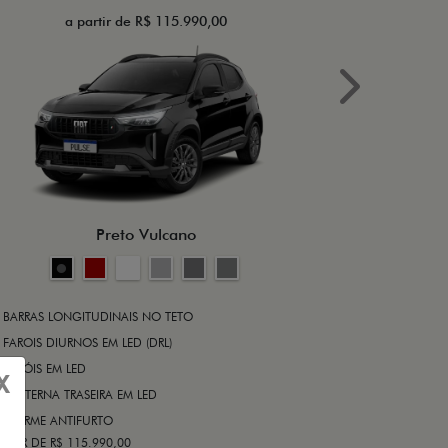
a partir de R$ 115.990,00
a 
Next
BRAKE-LIGHT
BARRAS LONG
RODA DE LIGA
Preto Vulcano
ALARME ANT
ASR (CONTRO
A PARTIR DE R$ 1
+ VER MAIS I
BARRAS LONGITUDINAIS NO TETO
FAROIS DIURNOS EM LED (DRL)
FARÓIS EM LED
FICHA TÉ
X
LANTERNA TRASEIRA EM LED
ALARME ANTIFURTO
ARTIR DE R$ 115.990,00