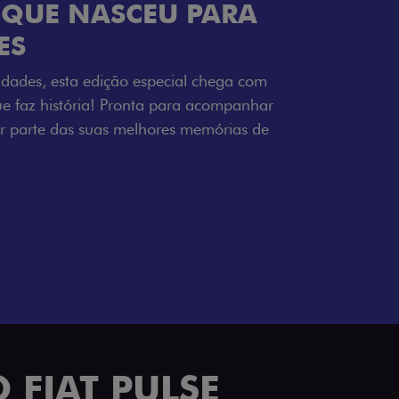
ENERGIA LOLLABR
ntidade exclusiva do festival: série
LollaBR e a soleira temática que reforçam
s detalhes escurecidos, o teto bicolor e as
 em preto brilhante completam o visual
 FIAT PULSE