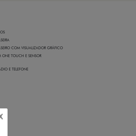
ROS
ASEIRA
ASEIRO COM VISUALIZADOR GRÁFICO
OM ONE TOUCH E SENSOR
DIO E TELEFONE
X