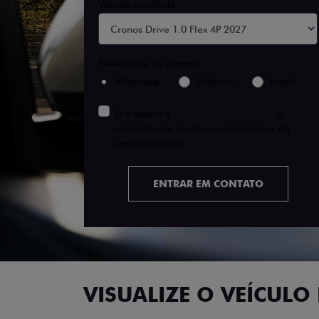
Versão escolhida
Preferência de contato:
Whatsapp
Telefone
Email
Li e aceito a
Política de Privacidade
e
concordo em receber comunicações da
concessionária.
ENTRAR EM CONTATO
VISUALIZE O VEÍCULO 