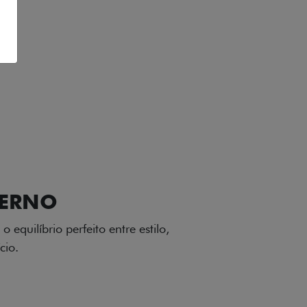
VIÇOS
FIAT + SEM PARAR
GA-LEVE
 desenho dinâmico e acabamento
o do Fiat Cronos, trazendo mais
iagem.