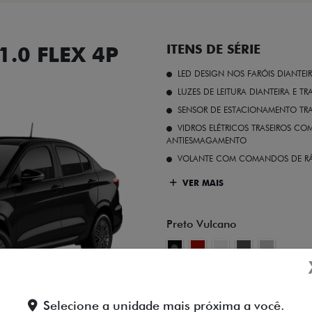
.0 FLEX 4P
ITENS DE SÉRIE
LED DESIGN NOS FARÓIS DIANTEI
LUZES DE LEITURA DIANTEIRA E TR
SENSOR DE ESTACIONAMENTO TR
VIDROS ELÉTRICOS TRASEIROS C
ANTIESMAGAMENTO
VOLANTE COM COMANDOS DE RÁ
VER MAIS
Preto Vulcano
FICHA TÉCNICA
Selecione a unidade mais próxima a você.