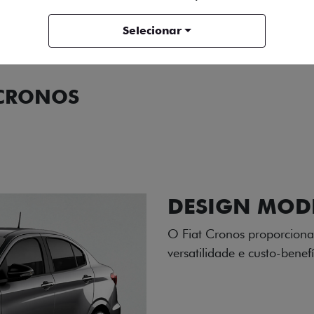
ENTRAR EM CONTATO
Selecionar
 CRONOS
ORMANCE
SEGURANÇA
ACESSÓRIOS
SER
RODAS DE LI
As rodas de liga leve com
diamantado elevam o estil
personalidade para cada v