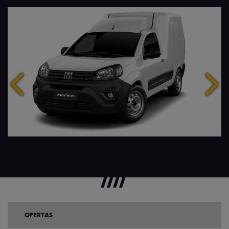
Anterior
Próx
OFERTAS