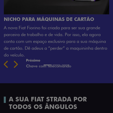
 MÁQUINAS DE CARTÃO
CHAVE COM TE
no foi criada para ser sua grande
Agora, a chave da su
lho e de vida. Por isso, ela agora
veículo também à dis
paço exclusivo para a sua máquina
fechadura. São detal
eus a “perder” a maquininha dentro
mais fluidez para o s
Previous
Next
A SUA FIAT STRADA POR
TODOS OS ÂNGULOS