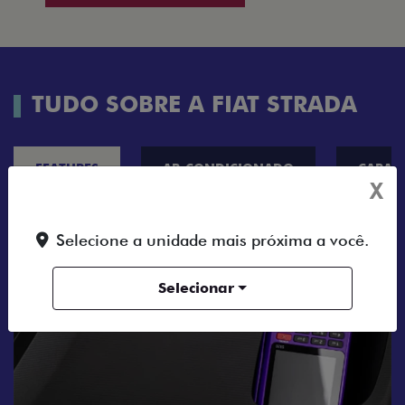
TUDO SOBRE A FIAT STRADA
FEATURES
AR-CONDICIONADO
CAPAC
X
Selecione a unidade mais próxima a você.
Selecionar