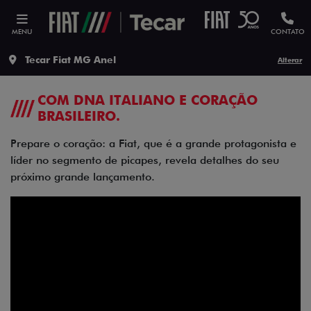
MENU
CONTATO
Tecar Fiat MG Anel
Alterar
COM DNA ITALIANO E CORAÇÃO
BRASILEIRO.
Prepare o coração: a Fiat, que é a grande protagonista e
líder no segmento de picapes, revela detalhes do seu
próximo grande lançamento.