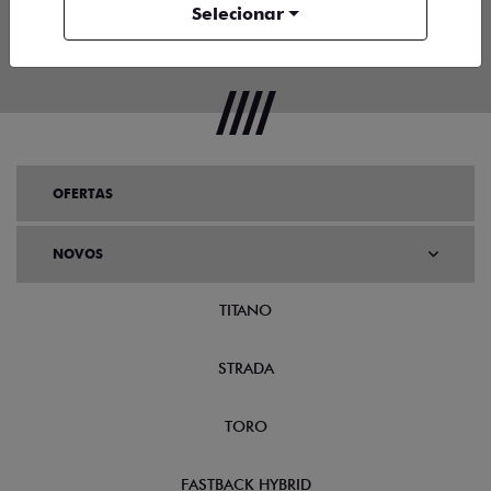
Selecionar
OFERTAS
NOVOS
TITANO
STRADA
TORO
FASTBACK HYBRID