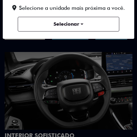
TUDO SOBRE O NOVO FIAT
Selecione a unidade mais próxima a você.
FASTBACK
Selecionar
DESTAQUES
HÍBRIDOS
DESIGN
EXEMPLARES VERDADEIRAMENTE
A placa metálica numerada reforça o car