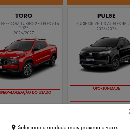
TORO
PULSE
FREEDOM TURBO 270 FLEX AT6
PULSE DRIVE 1.3 AT FLEX 4P 
2027
2026/2026
2026/2027
GRANDE CHANCE FIAT
OPORTUNIDADE
TAXISTAS
PESSOA FÍSICA
De: R$ 115.990,00
ISTA POR R$ 134.990,00
Selecione a unidade mais próxima a você.
R$ 83.377,5