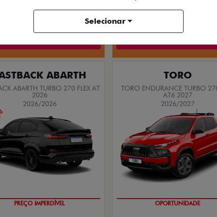
 FREEDOM TURBO 270 FLEX AT6
2027
Selecionar
Quero agora!
Quero agora!
ASTBACK ABARTH
TORO
ACK ABARTH TURBO 270 FLEX AT
TORO ENDURANCE TURBO 270
2026
AT6 2027
2026/2026
2026/2027
SAIA DE FIAT 0KM
SUPERVALORIZAÇÃO DO USA