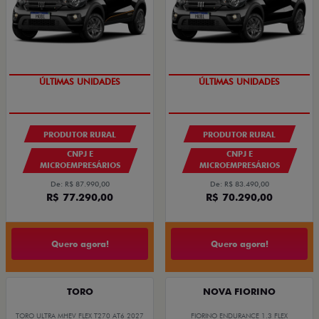
GRANDE CHANCE FIAT
GRANDE CHANCE FIAT
PRODUTOR RURAL
PRODUTOR RURAL
CNPJ E
CNPJ E
MICROEMPRESÁRIOS
MICROEMPRESÁRIOS
De: R$ 87.990,00
De: R$ 83.490,00
R$ 77.290,00
R$ 70.290,00
Quero agora!
Quero agora!
TORO
NOVA FIORINO
TORO ULTRA MHEV FLEX T270 AT6 2027
FIORINO ENDURANCE 1.3 FLEX