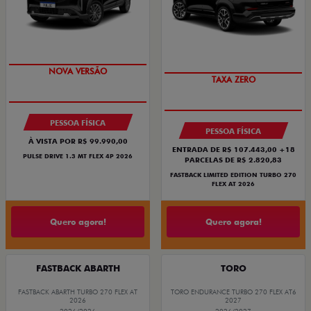
PREÇO IMPERDÍVEL
PREÇO IMPERDÍVEL
PESSOA FÍSICA
PESSOA FÍSICA
À VISTA POR R$ 99.990,00
ENTRADA DE R$ 107.443,00 +18
PULSE DRIVE 1.3 MT FLEX 4P 2026
PARCELAS DE R$ 2.820,83
FASTBACK LIMITED EDITION TURBO 270
FLEX AT 2026
Quero agora!
Quero agora!
FASTBACK ABARTH
TORO
FASTBACK ABARTH TURBO 270 FLEX AT
TORO ENDURANCE TURBO 270 FLEX AT6
2026
2027