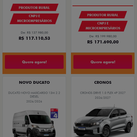
PRODUTOR RURAL
PRODUTOR RURAL
CNPJ E
MICROEMPRESÁRIOS
CNPJ E
MICROEMPRESÁRIOS
De: R$ 137.980,00
De: R$ 199.980,00
R$ 117.110,53
R$ 171.690,00
Quero agora!
Quero agora!
NOVO DUCATO
CRONOS
DUCATO NOVO MAXICARGO 13M 2.2
CRONOS DRIVE 1.0 FLEX 4P 2027
DIESEL
2026/2027
2026/2026