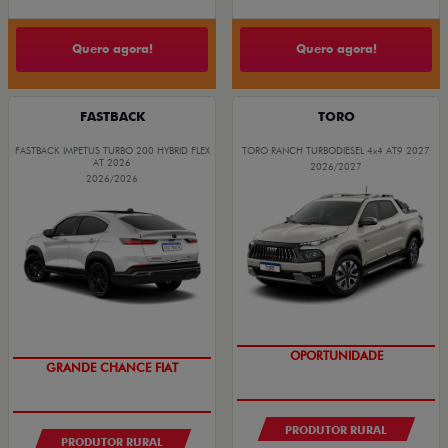
Quero agora!
Quero agora!
FASTBACK
TORO
FASTBACK IMPETUS TURBO 200 HYBRID FLEX
TORO RANCH TURBODIESEL 4x4 AT9 2027
AT 2026
2026/2027
2026/2026
GRANDE CHANCE FIAT
OPORTUNIDADE
PRODUTOR RURAL
PRODUTOR RURAL