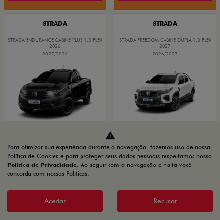
STRADA
STRADA
STRADA ENDURANCE CABINE PLUS 1.3 FLEX
STRADA FREEDOM CABINE DUPLA 1.3 FLEX
2026
2027
2027/2026
2026/2027
Para otimizar sua experiência durante a navegação, fazemos uso de nossa
OPORTUNIDADE
GRANDE CHANCE FIAT
Política de Cookies e para proteger seus dados pessoais respeitamos nossa
Política de Privacidade
. Ao seguir com a navegação e visita você
concorda com nossas Políticas.
PRODUTOR RURAL
PRODUTOR RURAL
CNPJ E
CNPJ E
Aceitar
Recusar
MICROEMPRESÁRIOS
MICROEMPRESÁRIOS
De: R$ 116.990,00
De: R$ 134.480,00