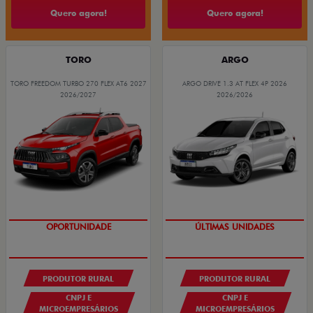
Quero agora!
Quero agora!
TORO
ARGO
TORO FREEDOM TURBO 270 FLEX AT6 2027
ARGO DRIVE 1.3 AT FLEX 4P 2026
2026/2027
2026/2026
GRANDE CHANCE FIAT
GRANDE CHANCE FIAT
PRODUTOR RURAL
PRODUTOR RURAL
CNPJ E
CNPJ E
MICROEMPRESÁRIOS
MICROEMPRESÁRIOS