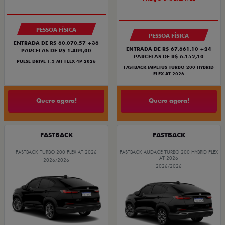
OPORTUNIDADE
PESSOA FÍSICA
PESSOA FÍSICA
ENTRADA DE R$ 60.070,57 +36
ENTRADA DE R$ 67.661,10 +24
PARCELAS DE R$ 1.489,00
PARCELAS DE R$ 6.152,10
PULSE DRIVE 1.3 MT FLEX 4P 2026
FASTBACK IMPETUS TURBO 200 HYBRID
FLEX AT 2026
Quero agora!
Quero agora!
FASTBACK
FASTBACK
FASTBACK TURBO 200 FLEX AT 2026
FASTBACK AUDACE TURBO 200 HYBRID FLEX
AT 2026
2026/2026
2026/2026