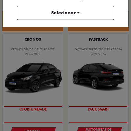
R$ 88.190,00
R$ 94.590,00
Selecionar
Quero agora!
Quero agora!
CRONOS
FASTBACK
CRONOS DRIVE 1.0 FLEX 4P 2027
FASTBACK TURBO 200 FLEX AT 2026
2026/2027
2026/2026
OPORTUNIDADE
PACK SMART
MOTORISTAS DE
TAXISTAS