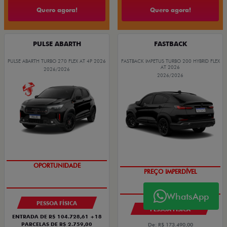
Quero agora!
Quero agora!
PULSE ABARTH
FASTBACK
PULSE ABARTH TURBO 270 FLEX AT 4P 2026
FASTBACK IMPETUS TURBO 200 HYBRID FLEX
AT 2026
2026/2026
2026/2026
TAXA ZERO
OPORTUNIDADE
WhatsApp
PESSOA FÍSICA
PESSOA FÍSICA
ENTRADA DE R$ 104.728,61 +18
PARCELAS DE R$ 2.759,00
De: R$ 173.490,00