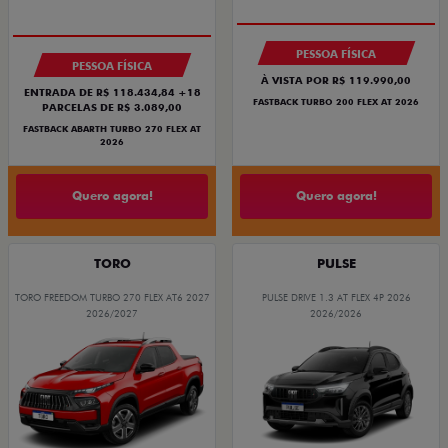
PESSOA FÍSICA
PESSOA FÍSICA
À VISTA POR R$ 119.990,00
ENTRADA DE R$ 118.434,84 +18
FASTBACK TURBO 200 FLEX AT 2026
PARCELAS DE R$ 3.089,00
FASTBACK ABARTH TURBO 270 FLEX AT
2026
Quero agora!
Quero agora!
TORO
PULSE
TORO FREEDOM TURBO 270 FLEX AT6 2027
PULSE DRIVE 1.3 AT FLEX 4P 2026
2026/2027
2026/2026