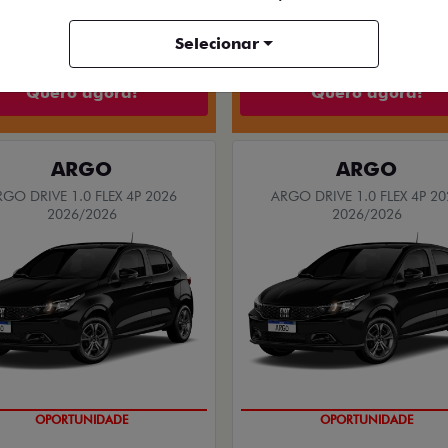
$ 156.390,00
R$ 147.490,
Selecionar
Quero agora!
Quero agora!
ARGO
ARGO
RGO DRIVE 1.0 FLEX 4P 2026
ARGO DRIVE 1.0 FLEX 4P 20
2026/2026
2026/2026
BÔNUS DE 6 MIL REAIS
BÔNUS DE 6 MIL REAIS