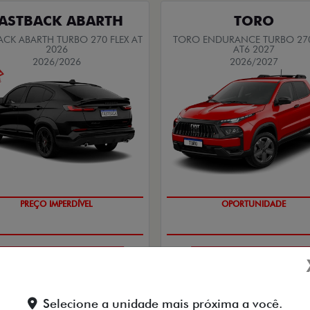
ASTBACK ABARTH
TORO
ACK ABARTH TURBO 270 FLEX AT
TORO ENDURANCE TURBO 270
2026
AT6 2027
2026/2026
2026/2027
SAIA DE FIAT 0KM
SUPERVALORIZAÇÃO DO USA
PESSOA FÍSICA
PESSOA FÍSICA
De: R$ 183.490,00
De: R$ 167.490,00
Selecione a unidade mais próxima a você.