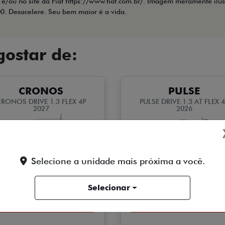
 e/ou no site da Fiat https://www.fiat.com.br/. Imagem meramente ilus
00. Desacelere. Seu bem maior é a vida.
ostar de:
CRONOS
PULSE
RONOS DRIVE 1.3 FLEX 4P
PULSE DRIVE 1.3 AT FLEX 
2027
2026
Selecione a unidade mais próxima a você.
Selecionar
OPORTUNIDADE
OPORTUNIDADE
GRANDE CHANCE FIAT
GRANDE CHANCE FIAT