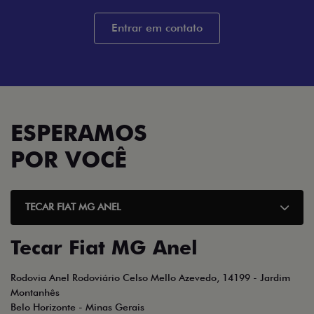
PRODUTOR RURAL
De: R$ 85.490,00
De: R$ 288.480,00
R$ 72.790,00
R$ 226.658,74
Quero agora!
Quero agora!
VEJA TODAS