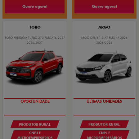
Quero agora!
Quero agora!
TORO
ARGO
TORO FREEDOM TURBO 270 FLEX AT6 2027
ARGO DRIVE 1.3 AT FLEX 4P 2026
2026/2027
2026/2026
GRANDE CHANCE FIAT
GRANDE CHANCE FIAT
OPORTUNIDADE
ÚLTIMAS UNIDADES
PRODUTOR RURAL
PRODUTOR RURAL
CNPJ E
CNPJ E
MICROEMPRESÁRIOS
MICROEMPRESÁRIOS