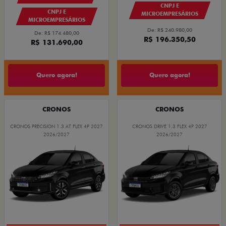
CNPJ E
CNPJ E
MICROEMPRESÁRIOS
MICROEMPRESÁRIOS
De: R$ 240.980,00
De: R$ 174.480,00
R$ 196.350,50
R$ 131.690,00
Quero agora!
Quero agora!
CRONOS
CRONOS
CRONOS PRECISION 1.3 AT FLEX 4P 2027
CRONOS DRIVE 1.3 FLEX 4P 2027
2026/2027
2026/2027
GRANDE CHANCE FIAT
GRANDE CHANCE FIAT