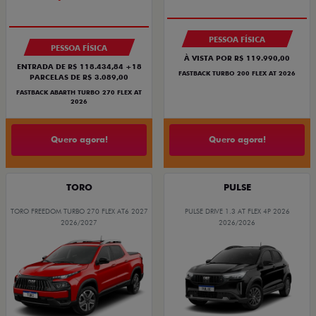
PREÇO IMPERDÍVEL
PESSOA FÍSICA
PESSOA FÍSICA
À VISTA POR R$ 119.990,00
ENTRADA DE R$ 118.434,84 +18
FASTBACK TURBO 200 FLEX AT 2026
PARCELAS DE R$ 3.089,00
FASTBACK ABARTH TURBO 270 FLEX AT
2026
Quero agora!
Quero agora!
TORO
PULSE
TORO FREEDOM TURBO 270 FLEX AT6 2027
PULSE DRIVE 1.3 AT FLEX 4P 2026
2026/2027
2026/2026