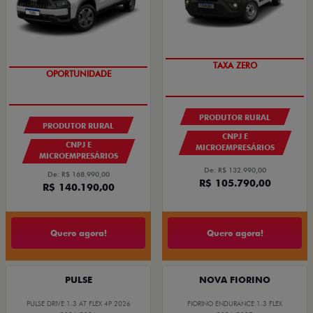
TAXA ZERO
OPORTUNIDADE
GRANDE CHANCE FIAT
PRODUTOR RURAL
PRODUTOR RURAL
CNPJ E
CNPJ E
MICROEMPRESÁRIOS
MICROEMPRESÁRIOS
De: R$ 132.990,00
De: R$ 168.990,00
R$ 105.790,00
R$ 140.190,00
Quero agora!
Quero agora!
PULSE
NOVA FIORINO
PULSE DRIVE 1.3 AT FLEX 4P 2026
FIORINO ENDURANCE 1.3 FLEX