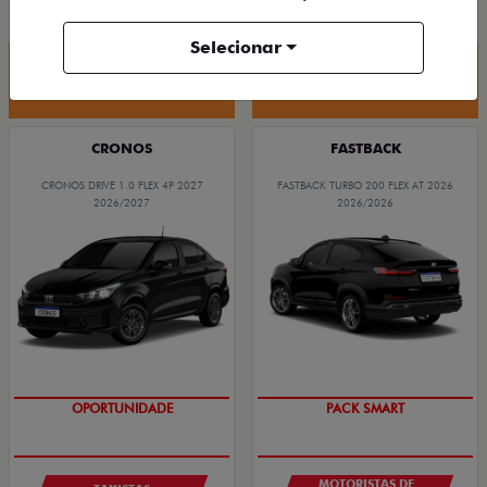
R$ 88.190,00
R$ 94.590,00
Selecionar
Quero agora!
Quero agora!
CRONOS
FASTBACK
CRONOS DRIVE 1.0 FLEX 4P 2027
FASTBACK TURBO 200 FLEX AT 2026
2026/2027
2026/2026
OPORTUNIDADE
PACK SMART
MOTORISTAS DE