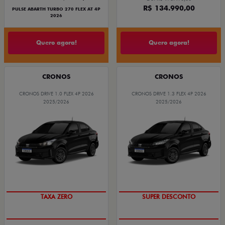
R$ 134.990,00
PULSE ABARTH TURBO 270 FLEX AT 4P
2026
Quero agora!
Quero agora!
CRONOS
CRONOS
CRONOS DRIVE 1.0 FLEX 4P 2026
CRONOS DRIVE 1.3 FLEX 4P 2026
2025/2026
2025/2026
COM USADO NA TROCA
BÔNUS DE ATÉ R$ 14 MIL
TAXA ZERO
SUPER DESCONTO