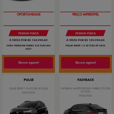
O SUV AUTOMÁTICO MAIS
BARATO DO BRASIL
OPORTUNIDADE
PREÇO IMPERDÍVEL
PESSOA FÍSICA
PESSOA FÍSICA
À VISTA POR R$ 134.990,00
À VISTA POR R$ 109.990,00
TORO FREEDOM TURBO 270 FLEX AT6
PULSE DRIVE 1.3 AT FLEX 4P 2026
2027
Quero agora!
Quero agora!
PULSE
FASTBACK
PULSE DRIVE 1.3 MT FLEX 4P 2026
FASTBACK LIMITED EDITION TURBO 270 FLEX
AT 2026
2026/2026
2026/2026