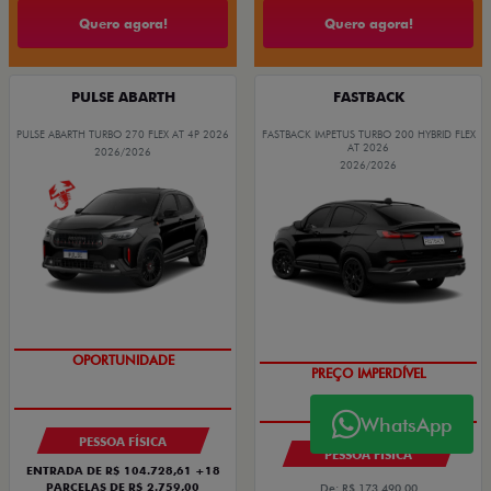
Quero agora!
Quero agora!
PULSE ABARTH
FASTBACK
PULSE ABARTH TURBO 270 FLEX AT 4P 2026
FASTBACK IMPETUS TURBO 200 HYBRID FLEX
AT 2026
2026/2026
2026/2026
TAXA ZERO
OPORTUNIDADE
PREÇO IMPERDÍVEL
WhatsApp
PESSOA FÍSICA
PESSOA FÍSICA
ENTRADA DE R$ 104.728,61 +18
PARCELAS DE R$ 2.759,00
De: R$ 173.490,00