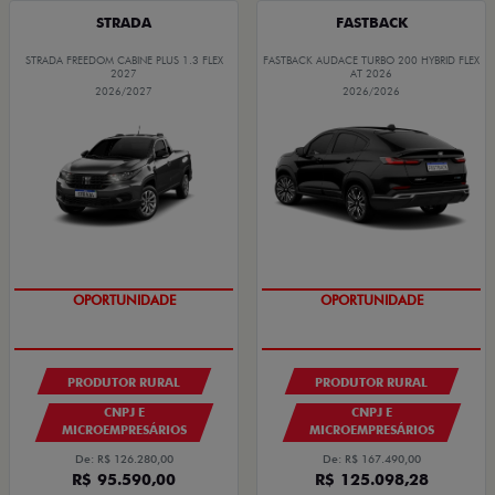
STRADA
FASTBACK
STRADA FREEDOM CABINE PLUS 1.3 FLEX
FASTBACK AUDACE TURBO 200 HYBRID FLEX
2027
AT 2026
2026/2027
2026/2026
OPORTUNIDADE
OPORTUNIDADE
GRANDE CHANCE FIAT
GRANDE CHANCE FIAT
PRODUTOR RURAL
PRODUTOR RURAL
CNPJ E
CNPJ E
MICROEMPRESÁRIOS
MICROEMPRESÁRIOS
De: R$ 126.280,00
De: R$ 167.490,00
R$ 95.590,00
R$ 125.098,28