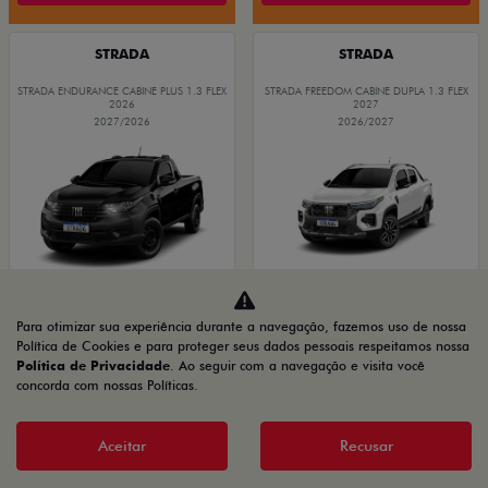
STRADA
STRADA
STRADA ENDURANCE CABINE PLUS 1.3 FLEX
STRADA FREEDOM CABINE DUPLA 1.3 FLEX
2026
2027
2027/2026
2026/2027
Para otimizar sua experiência durante a navegação, fazemos uso de nossa
Política de Cookies e para proteger seus dados pessoais respeitamos nossa
GRANDE CHANCE FIAT
OPORTUNIDADE
Política de Privacidade
. Ao seguir com a navegação e visita você
concorda com nossas Políticas.
PRODUTOR RURAL
PRODUTOR RURAL
CNPJ E
CNPJ E
Aceitar
Recusar
MICROEMPRESÁRIOS
MICROEMPRESÁRIOS
De: R$ 116.990,00
De: R$ 134.480,00