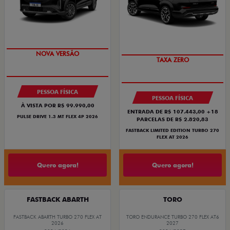
PREÇO IMPERDÍVEL
PREÇO IMPERDÍVEL
NOVA VERSÃO
TAXA ZERO
PESSOA FÍSICA
PESSOA FÍSICA
À VISTA POR R$ 99.990,00
ENTRADA DE R$ 107.443,00 +18
PULSE DRIVE 1.3 MT FLEX 4P 2026
PARCELAS DE R$ 2.820,83
FASTBACK LIMITED EDITION TURBO 270
FLEX AT 2026
Quero agora!
Quero agora!
FASTBACK ABARTH
TORO
FASTBACK ABARTH TURBO 270 FLEX AT
TORO ENDURANCE TURBO 270 FLEX AT6
2026
2027