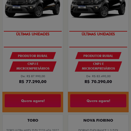
GRANDE CHANCE FIAT
GRANDE CHANCE FIAT
ÚLTIMAS UNIDADES
ÚLTIMAS UNIDADES
PRODUTOR RURAL
PRODUTOR RURAL
CNPJ E
CNPJ E
MICROEMPRESÁRIOS
MICROEMPRESÁRIOS
De: R$ 87.990,00
De: R$ 83.490,00
R$ 77.290,00
R$ 70.290,00
Quero agora!
Quero agora!
TORO
NOVA FIORINO
TORO ULTRA MHEV FLEX T270 AT6 2027
FIORINO ENDURANCE 1.3 FLEX