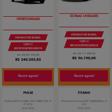
GRANDE CHANCE FIAT
ÚLTIMAS UNIDADES
GRANDE CHANCE FIAT
OPORTUNIDADE
PRODUTOR RURAL
PRODUTOR RURAL
CNPJ E
CNPJ E
MICROEMPRESÁRIOS
MICROEMPRESÁRIOS
De: R$ 111.980,00
De: R$ 301.990,00
R$ 96.190,00
R$ 240.202,85
Quero agora!
Quero agora!
PULSE
TITANO
PULSE IMPETUS TURBO 200 HYBRID FLEX AT
TITANO RANCH MULTIJET TURBODIESEL AT
4P 2026
4X4
2026/2026
2026/2026