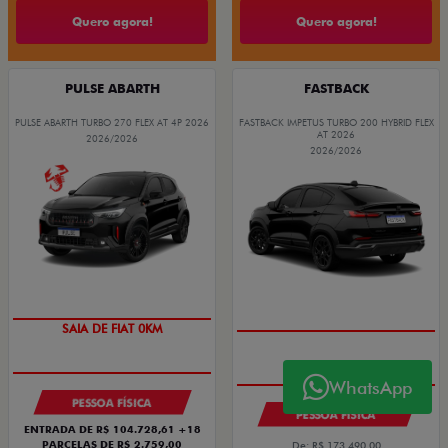
Quero agora!
Quero agora!
PULSE ABARTH
FASTBACK
PULSE ABARTH TURBO 270 FLEX AT 4P 2026
FASTBACK IMPETUS TURBO 200 HYBRID FLEX
AT 2026
2026/2026
2026/2026
SAIA DE FIAT 0KM
PREÇO IMPERDÍVEL
WhatsApp
PESSOA FÍSICA
PESSOA FÍSICA
ENTRADA DE R$ 104.728,61 +18
PARCELAS DE R$ 2.759,00
De: R$ 173.490,00