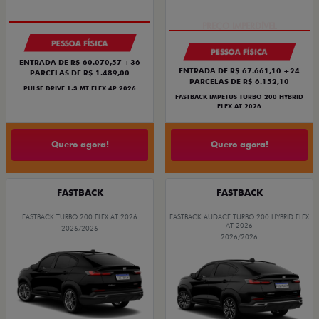
PESSOA FÍSICA
PESSOA FÍSICA
ENTRADA DE R$ 60.070,57 +36
ENTRADA DE R$ 67.661,10 +24
PARCELAS DE R$ 1.489,00
PARCELAS DE R$ 6.152,10
PULSE DRIVE 1.3 MT FLEX 4P 2026
FASTBACK IMPETUS TURBO 200 HYBRID
FLEX AT 2026
Quero agora!
Quero agora!
FASTBACK
FASTBACK
FASTBACK TURBO 200 FLEX AT 2026
FASTBACK AUDACE TURBO 200 HYBRID FLEX
AT 2026
2026/2026
2026/2026