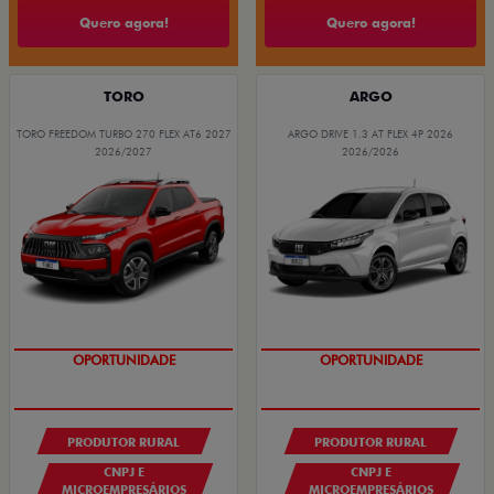
Quero agora!
Quero agora!
TORO
ARGO
TORO FREEDOM TURBO 270 FLEX AT6 2027
ARGO DRIVE 1.3 AT FLEX 4P 2026
2026/2027
2026/2026
ÚLTIMAS UNIDADES
OPORTUNIDADE
OPORTUNIDADE
PRODUTOR RURAL
PRODUTOR RURAL
CNPJ E
CNPJ E
MICROEMPRESÁRIOS
MICROEMPRESÁRIOS