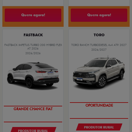
Quero agora!
Quero agora!
FASTBACK
TORO
FASTBACK IMPETUS TURBO 200 HYBRID FLEX
TORO RANCH TURBODIESEL 4x4 AT9 2027
AT 2026
2026/2027
2026/2026
OPORTUNIDADE
GRANDE CHANCE FIAT
PRODUTOR RURAL
PRODUTOR RURAL