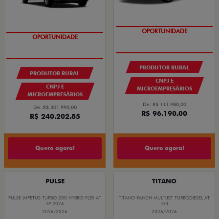
ÚLTIMAS UNIDADES
OPORTUNIDADE
OPORTUNIDADE
PRODUTOR RURAL
PRODUTOR RURAL
CNPJ E
CNPJ E
MICROEMPRESÁRIOS
MICROEMPRESÁRIOS
De: R$ 111.980,00
De: R$ 301.990,00
R$ 96.190,00
R$ 240.202,85
Quero agora!
Quero agora!
PULSE
TITANO
PULSE IMPETUS TURBO 200 HYBRID FLEX AT
TITANO RANCH MULTIJET TURBODIESEL AT
4P 2026
4X4
2026/2026
2026/2026