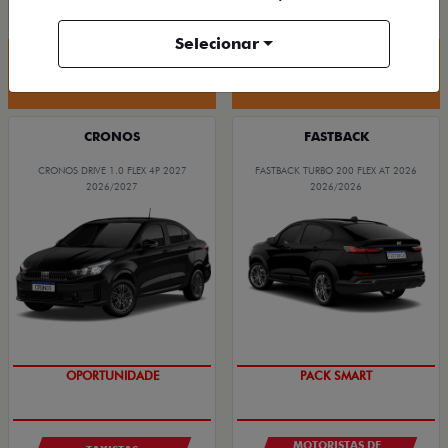
R$ 88.190,00
R$ 94.590,00
Selecionar
Quero agora!
Quero agora!
CRONOS
FASTBACK
CRONOS DRIVE 1.0 FLEX 4P 2027
FASTBACK TURBO 200 FLEX AT 2026
2026/2027
2026/2026
OPORTUNIDADE
PACK SMART
MOTORISTAS DE