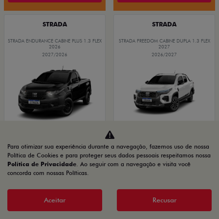
STRADA
STRADA
STRADA ENDURANCE CABINE PLUS 1.3 FLEX
STRADA FREEDOM CABINE DUPLA 1.3 FLEX
2026
2027
2027/2026
2026/2027
Para otimizar sua experiência durante a navegação, fazemos uso de nossa
GRANDE CHANCE FIAT
OPORTUNIDADE
Política de Cookies e para proteger seus dados pessoais respeitamos nossa
Política de Privacidade
. Ao seguir com a navegação e visita você
concorda com nossas Políticas.
PRODUTOR RURAL
PRODUTOR RURAL
CNPJ E
CNPJ E
Aceitar
Recusar
MICROEMPRESÁRIOS
MICROEMPRESÁRIOS
De: R$ 116.990,00
De: R$ 134.480,00