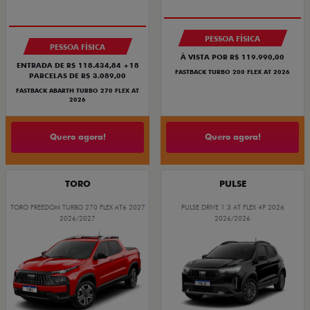
PESSOA FÍSICA
PESSOA FÍSICA
À VISTA POR R$ 119.990,00
ENTRADA DE R$ 118.434,84 +18
FASTBACK TURBO 200 FLEX AT 2026
PARCELAS DE R$ 3.089,00
FASTBACK ABARTH TURBO 270 FLEX AT
2026
Quero agora!
Quero agora!
TORO
PULSE
TORO FREEDOM TURBO 270 FLEX AT6 2027
PULSE DRIVE 1.3 AT FLEX 4P 2026
2026/2027
2026/2026