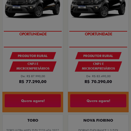
OPORTUNIDADE
OPORTUNIDADE
PRODUTOR RURAL
PRODUTOR RURAL
CNPJ E
CNPJ E
MICROEMPRESÁRIOS
MICROEMPRESÁRIOS
De: R$ 87.990,00
De: R$ 83.490,00
R$ 77.290,00
R$ 70.290,00
Quero agora!
Quero agora!
TORO
NOVA FIORINO
TORO ULTRA MHEV FLEX T270 AT6 2027
FIORINO ENDURANCE 1.3 FLEX