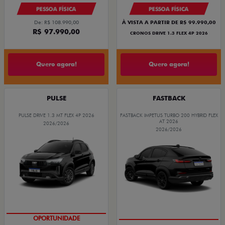
PESSOA FÍSICA
PESSOA FÍSICA
De: R$ 108.990,00
À VISTA A PARTIR DE R$ 99.990,00
R$ 97.990,00
CRONOS DRIVE 1.3 FLEX 4P 2026
Quero agora!
Quero agora!
PULSE
FASTBACK
PULSE DRIVE 1.3 MT FLEX 4P 2026
FASTBACK IMPETUS TURBO 200 HYBRID FLEX
AT 2026
2026/2026
2026/2026
OPORTUNIDADE
PREÇO IMPERDÍVEL