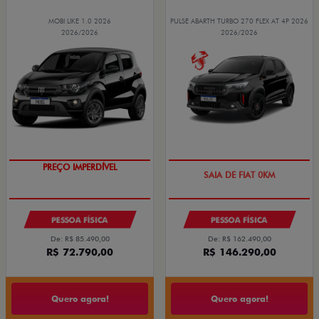
MOBI LIKE 1.0 2026
PULSE ABARTH TURBO 270 FLEX AT 4P 2026
2026/2026
2026/2026
PREÇO IMPERDÍVEL
SAIA DE FIAT 0KM
PESSOA FÍSICA
PESSOA FÍSICA
De: R$ 85.490,00
De: R$ 162.490,00
R$ 72.790,00
R$ 146.290,00
Quero agora!
Quero agora!