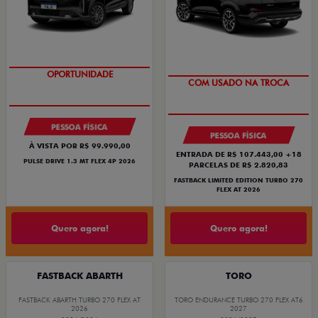
OPORTUNIDADE
COM USADO NA TROCA
PESSOA FÍSICA
PESSOA FÍSICA
À VISTA POR R$ 99.990,00
ENTRADA DE R$ 107.443,00 +18
PULSE DRIVE 1.3 MT FLEX 4P 2026
PARCELAS DE R$ 2.820,83
FASTBACK LIMITED EDITION TURBO 270
FLEX AT 2026
Quero agora!
Quero agora!
FASTBACK ABARTH
TORO
FASTBACK ABARTH TURBO 270 FLEX AT
TORO ENDURANCE TURBO 270 FLEX AT6
2026
2027