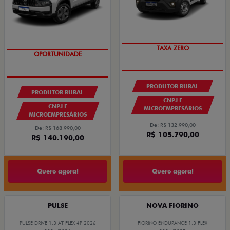
TAXA ZERO
OPORTUNIDADE
PRODUTOR RURAL
PRODUTOR RURAL
CNPJ E
CNPJ E
MICROEMPRESÁRIOS
MICROEMPRESÁRIOS
De: R$ 132.990,00
De: R$ 168.990,00
R$ 105.790,00
R$ 140.190,00
Quero agora!
Quero agora!
PULSE
NOVA FIORINO
PULSE DRIVE 1.3 AT FLEX 4P 2026
FIORINO ENDURANCE 1.3 FLEX