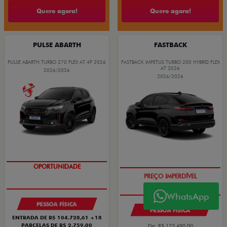
Quero agora!
Quero agora!
PULSE ABARTH
FASTBACK
PULSE ABARTH TURBO 270 FLEX AT 4P 2026
FASTBACK IMPETUS TURBO 200 HYBRID FLEX
AT 2026
2026/2026
2026/2026
TAXA ZERO
WhatsApp
PESSOA FÍSICA
PESSOA FÍSICA
ENTRADA DE R$ 104.728,61 +18
PARCELAS DE R$ 2.759,00
De: R$ 173.490,00