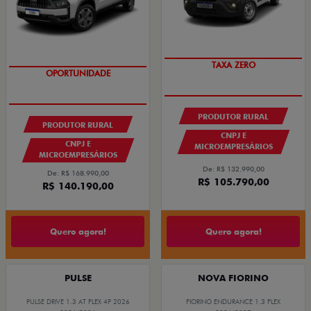
TAXA ZERO
GRANDE CHANCE FIAT
PRODUTOR RURAL
PRODUTOR RURAL
CNPJ E
CNPJ E
MICROEMPRESÁRIOS
MICROEMPRESÁRIOS
De: R$ 132.990,00
De: R$ 168.990,00
R$ 105.790,00
R$ 140.190,00
Quero agora!
Quero agora!
PULSE
NOVA FIORINO
PULSE DRIVE 1.3 AT FLEX 4P 2026
FIORINO ENDURANCE 1.3 FLEX