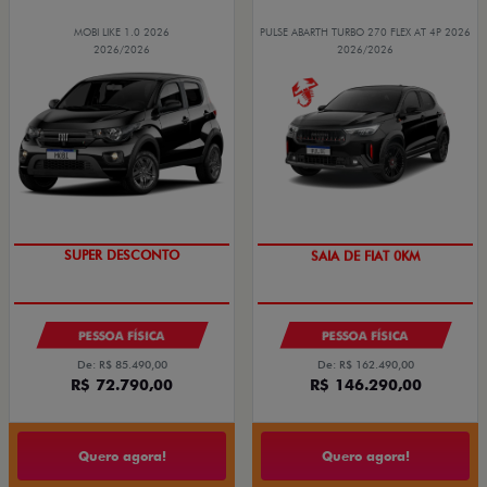
MOBI LIKE 1.0 2026
PULSE ABARTH TURBO 270 FLEX AT 4P 2026
2026/2026
2026/2026
TAXA ZERO
PESSOA FÍSICA
PESSOA FÍSICA
De: R$ 85.490,00
De: R$ 162.490,00
R$ 72.790,00
R$ 146.290,00
Quero agora!
Quero agora!