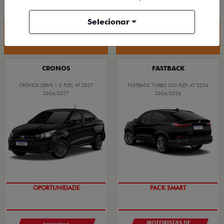
R$ 88.190,00
R$ 94.590,00
Selecionar
Quero agora!
Quero agora!
CRONOS
FASTBACK
CRONOS DRIVE 1.0 FLEX 4P 2027
FASTBACK TURBO 200 FLEX AT 2026
2026/2027
2026/2026
OPORTUNIDADE
PACK SMART
MOTORISTAS DE