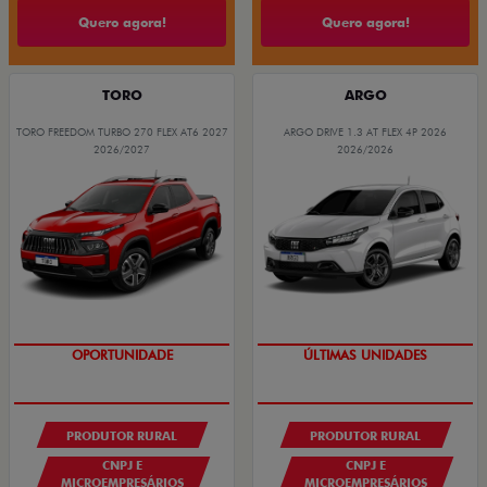
Quero agora!
Quero agora!
TORO
ARGO
TORO FREEDOM TURBO 270 FLEX AT6 2027
ARGO DRIVE 1.3 AT FLEX 4P 2026
2026/2027
2026/2026
GRANDE CHANCE FIAT
GRANDE CHANCE FIAT
PRODUTOR RURAL
PRODUTOR RURAL
CNPJ E
CNPJ E
MICROEMPRESÁRIOS
MICROEMPRESÁRIOS