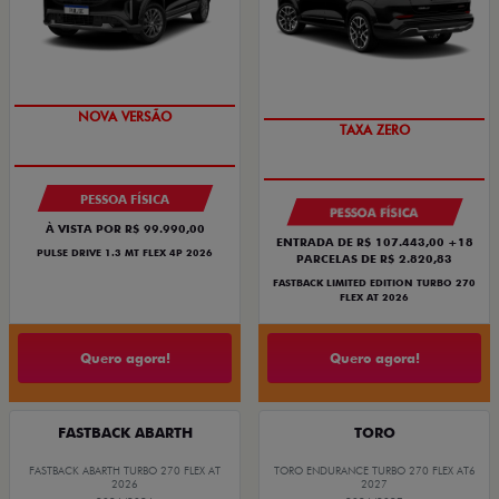
PREÇO IMPERDÍVEL
PREÇO IMPERDÍVEL
PESSOA FÍSICA
PESSOA FÍSICA
À VISTA POR R$ 99.990,00
ENTRADA DE R$ 107.443,00 +18
PULSE DRIVE 1.3 MT FLEX 4P 2026
PARCELAS DE R$ 2.820,83
FASTBACK LIMITED EDITION TURBO 270
FLEX AT 2026
Quero agora!
Quero agora!
FASTBACK ABARTH
TORO
FASTBACK ABARTH TURBO 270 FLEX AT
TORO ENDURANCE TURBO 270 FLEX AT6
2026
2027