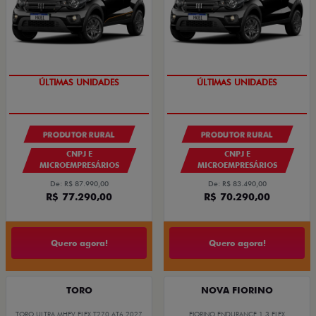
GRANDE CHANCE FIAT
GRANDE CHANCE FIAT
PRODUTOR RURAL
PRODUTOR RURAL
CNPJ E
CNPJ E
MICROEMPRESÁRIOS
MICROEMPRESÁRIOS
De: R$ 87.990,00
De: R$ 83.490,00
R$ 77.290,00
R$ 70.290,00
Quero agora!
Quero agora!
TORO
NOVA FIORINO
TORO ULTRA MHEV FLEX T270 AT6 2027
FIORINO ENDURANCE 1.3 FLEX