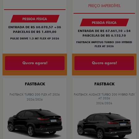
PESSOA FÍSICA
PESSOA FÍSICA
ENTRADA DE R$ 60.070,57 +36
ENTRADA DE R$ 67.661,10 +24
PARCELAS DE R$ 1.489,00
PARCELAS DE R$ 6.152,10
PULSE DRIVE 1.3 MT FLEX 4P 2026
FASTBACK IMPETUS TURBO 200 HYBRID
FLEX AT 2026
Quero agora!
Quero agora!
FASTBACK
FASTBACK
FASTBACK TURBO 200 FLEX AT 2026
FASTBACK AUDACE TURBO 200 HYBRID FLEX
AT 2026
2026/2026
2026/2026