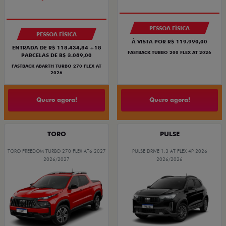
PESSOA FÍSICA
PESSOA FÍSICA
À VISTA POR R$ 119.990,00
ENTRADA DE R$ 118.434,84 +18
FASTBACK TURBO 200 FLEX AT 2026
PARCELAS DE R$ 3.089,00
FASTBACK ABARTH TURBO 270 FLEX AT
2026
Quero agora!
Quero agora!
TORO
PULSE
TORO FREEDOM TURBO 270 FLEX AT6 2027
PULSE DRIVE 1.3 AT FLEX 4P 2026
2026/2027
2026/2026