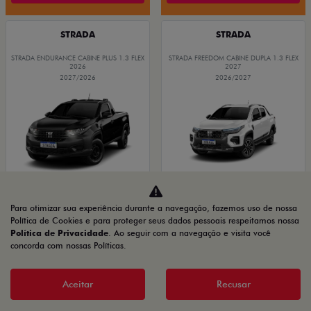
STRADA
STRADA
STRADA ENDURANCE CABINE PLUS 1.3 FLEX
STRADA FREEDOM CABINE DUPLA 1.3 FLEX
2026
2027
2027/2026
2026/2027
Para otimizar sua experiência durante a navegação, fazemos uso de nossa
Política de Cookies e para proteger seus dados pessoais respeitamos nossa
Política de Privacidade
. Ao seguir com a navegação e visita você
concorda com nossas Políticas.
PRODUTOR RURAL
PRODUTOR RURAL
CNPJ E
CNPJ E
Aceitar
Recusar
MICROEMPRESÁRIOS
MICROEMPRESÁRIOS
De: R$ 116.990,00
De: R$ 134.480,00