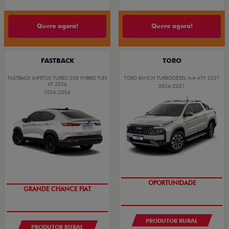
Quero agora!
Quero agora!
FASTBACK
TORO
FASTBACK IMPETUS TURBO 200 HYBRID FLEX
TORO RANCH TURBODIESEL 4x4 AT9 2027
AT 2026
2026/2027
2026/2026
GRANDE CHANCE FIAT
OPORTUNIDADE
PRODUTOR RURAL
PRODUTOR RURAL