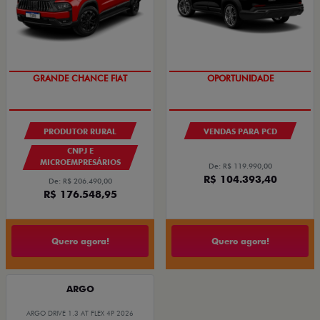
OPORTUNIDADE
GRANDE CHANCE FIAT
PRODUTOR RURAL
VENDAS PARA PCD
CNPJ E
MICROEMPRESÁRIOS
De: R$ 119.990,00
R$ 104.393,40
De: R$ 206.490,00
R$ 176.548,95
Quero agora!
Quero agora!
ARGO
ARGO DRIVE 1.3 AT FLEX 4P 2026