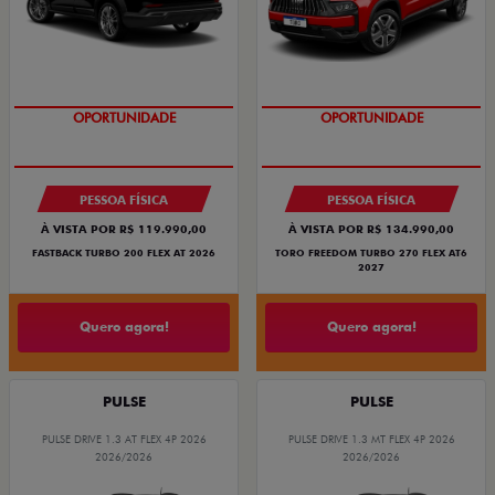
OPORTUNIDADE
SUPERVALORIZAÇÃO DO USADO
OPORTUNIDADE
PESSOA FÍSICA
PESSOA FÍSICA
À VISTA POR R$ 119.990,00
À VISTA POR R$ 134.990,00
FASTBACK TURBO 200 FLEX AT 2026
TORO FREEDOM TURBO 270 FLEX AT6
2027
Quero agora!
Quero agora!
PULSE
PULSE
PULSE DRIVE 1.3 AT FLEX 4P 2026
PULSE DRIVE 1.3 MT FLEX 4P 2026
2026/2026
2026/2026