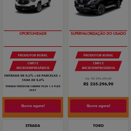
TAXA 0,99%
OPORTUNIDADE
SUPERVALORIZAÇÃO DO USADO
PRODUTOR RURAL
PRODUTOR RURAL
CNPJ E
CNPJ E
MICROEMPRESÁRIOS
MICROEMPRESÁRIOS
ENTRADA DE 0,5% +24 PARCELAS +
De: R$ 290.490,00
TAXA DE 0,0%
R$ 235.296,90
STRADA FREEDOM CABINE PLUS 1.3 FLEX
2027
Quero agora!
Quero agora!
STRADA
TORO