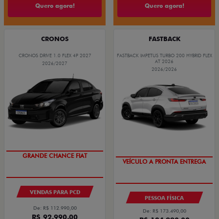
Quero agora!
Quero agora!
CRONOS
FASTBACK
CRONOS DRIVE 1.0 FLEX 4P 2027
FASTBACK IMPETUS TURBO 200 HYBRID FLEX
AT 2026
2026/2027
2026/2026
GRANDE CHANCE FIAT
GRANDE CHANCE FIAT
VEÍCULO A PRONTA ENTREGA
VENDAS PARA PCD
PESSOA FÍSICA
De: R$ 112.990,00
De: R$ 173.490,00
R$ 92.990,00