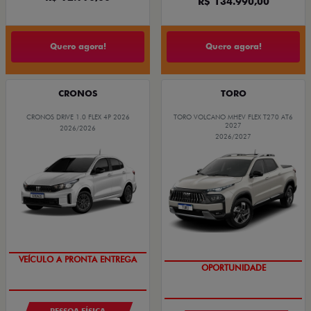
R$ 134.990,00
Quero agora!
Quero agora!
CRONOS
TORO
CRONOS DRIVE 1.0 FLEX 4P 2026
TORO VOLCANO MHEV FLEX T270 AT6
2027
2026/2026
2026/2027
SUPER VALORIZAÇÃO USADO
OPORTUNIDADE
VEÍCULO A PRONTA ENTREGA