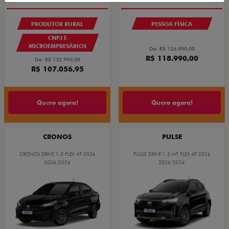
OPORTUNIDADE
SUPER VALORIZAÇÃO USADO
PRODUTOR RURAL
PESSOA FÍSICA
CNPJ E
MICROEMPRESÁRIOS
De: R$ 126.990,00
R$ 118.990,00
De: R$ 132.990,00
R$ 107.056,95
Quero agora!
Quero agora!
CRONOS
PULSE
CRONOS DRIVE 1.3 FLEX 4P 2026
PULSE DRIVE 1.3 MT FLEX 4P 2026
2026/2026
2026/2026