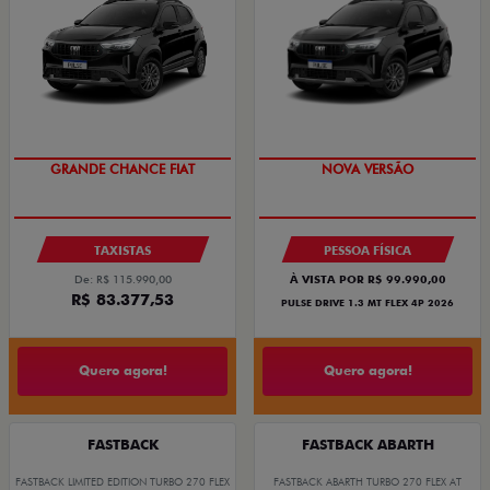
PREÇO IMPERDÍVEL
OPORTUNIDADE
NOVA VERSÃO
GRANDE CHANCE FIAT
PESSOA FÍSICA
TAXISTAS
À VISTA POR R$ 99.990,00
De: R$ 115.990,00
R$ 83.377,53
PULSE DRIVE 1.3 MT FLEX 4P 2026
Quero agora!
Quero agora!
FASTBACK
FASTBACK ABARTH
FASTBACK LIMITED EDITION TURBO 270 FLEX
FASTBACK ABARTH TURBO 270 FLEX AT