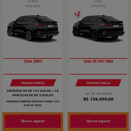
AT 2026
2026
2026/2026
2026/2026
PREÇO IMPERDÍVEL
PREÇO IMPERDÍVEL
TAXA ZERO
SAIA DE FIAT 0KM
PESSOA FÍSICA
PESSOA FÍSICA
ENTRADA DE R$ 107.443,00 +18
De: R$ 183.490,00
PARCELAS DE R$ 2.820,83
R$ 156.490,00
FASTBACK LIMITED EDITION TURBO 270
FLEX AT 2026
Quero agora!
Quero agora!