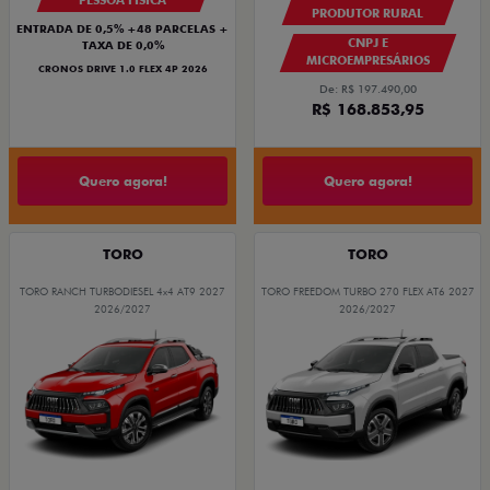
PESSOA FÍSICA
PRODUTOR RURAL
ENTRADA DE 0,5% +48 PARCELAS +
CNPJ E
TAXA DE 0,0%
MICROEMPRESÁRIOS
CRONOS DRIVE 1.0 FLEX 4P 2026
De: R$ 197.490,00
R$ 168.853,95
Quero agora!
Quero agora!
TORO
TORO
TORO RANCH TURBODIESEL 4x4 AT9 2027
TORO FREEDOM TURBO 270 FLEX AT6 2027
2026/2027
2026/2027