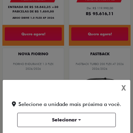
ENTRADA DE R$ 58.843,35 +30
De: R$ 119.990,00
PARCELAS DE R$ 1.469,00
R$ 95.616,11
ARGO DRIVE 1.0 FLEX 4P 2026
Quero agora!
Quero agora!
NOVA FIORINO
FASTBACK
FIORINO ENDURANCE 1.3 FLEX
FASTBACK TURBO 200 FLEX AT 2026
2026/2026
2026/2026
X
Selecione a unidade mais próxima a você.
Selecionar
VEÍCULO A PRONTA ENTREGA