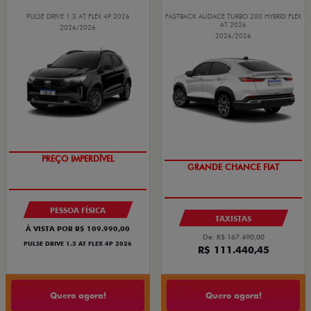
PULSE DRIVE 1.3 AT FLEX 4P 2026
FASTBACK AUDACE TURBO 200 HYBRID FLEX
AT 2026
2026/2026
2026/2026
O SUV AUTOMÁTICO MAIS
OPORTUNIDADE
BARATO DO BRASIL
GRANDE CHANCE FIAT
PESSOA FÍSICA
TAXISTAS
À VISTA POR R$ 109.990,00
De: R$ 167.490,00
PULSE DRIVE 1.3 AT FLEX 4P 2026
R$ 111.440,45
Quero agora!
Quero agora!