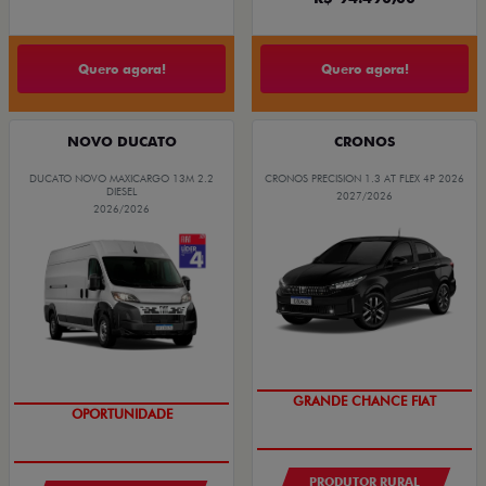
Quero agora!
Quero agora!
NOVO DUCATO
CRONOS
DUCATO NOVO MAXICARGO 13M 2.2
CRONOS PRECISION 1.3 AT FLEX 4P 2026
DIESEL
2027/2026
2026/2026
ÚLTIMA CHAMADA
GRANDE CHANCE FIAT
GRANDE CHANCE FIAT
OPORTUNIDADE
PRODUTOR RURAL