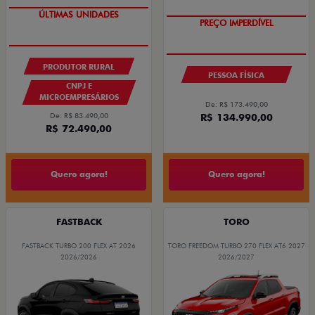
OPORTUNIDADE
OPORTUNIDADE
ÚLTIMAS UNIDADES
PREÇO IMPERDÍVEL
PRODUTOR RURAL
PESSOA FÍSICA
CNPJ E
MICROEMPRESÁRIOS
De: R$ 173.490,00
De: R$ 83.490,00
R$ 134.990,00
R$ 72.490,00
Quero agora!
Quero agora!
FASTBACK
TORO
FASTBACK TURBO 200 FLEX AT 2026
TORO FREEDOM TURBO 270 FLEX AT6 2027
2026/2026
2026/2027