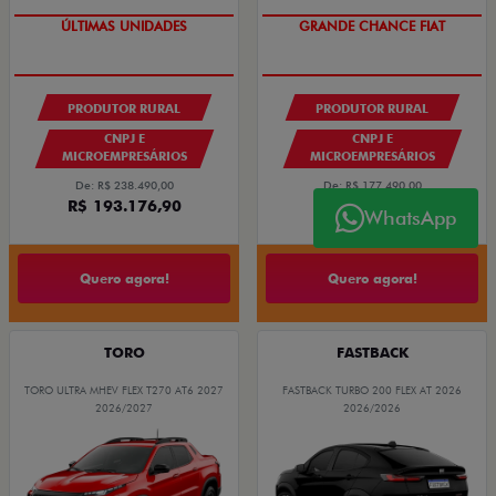
GRANDE CHANCE FIAT
ÚLTIMAS UNIDADES
GRANDE CHANCE FIAT
PRODUTOR RURAL
PRODUTOR RURAL
CNPJ E
CNPJ E
MICROEMPRESÁRIOS
MICROEMPRESÁRIOS
De: R$ 238.490,00
De: R$ 177.490,00
R$ 193.176,90
R$ 148.204,15
WhatsApp
Quero agora!
Quero agora!
TORO
FASTBACK
TORO ULTRA MHEV FLEX T270 AT6 2027
FASTBACK TURBO 200 FLEX AT 2026
2026/2027
2026/2026