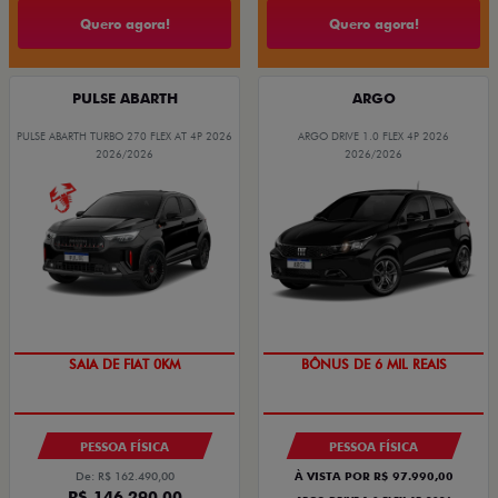
Quero agora!
Quero agora!
PULSE ABARTH
ARGO
PULSE ABARTH TURBO 270 FLEX AT 4P 2026
ARGO DRIVE 1.0 FLEX 4P 2026
2026/2026
2026/2026
TAXA ZERO
OPORTUNIDADE
SAIA DE FIAT 0KM
BÔNUS DE 6 MIL REAIS
PESSOA FÍSICA
PESSOA FÍSICA
De: R$ 162.490,00
À VISTA POR R$ 97.990,00
R$ 146.290,00