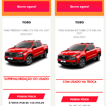
Quero agora!
Quero agora!
TORO
TORO
TORO FREEDOM TURBO 270 FLEX AT6 2027
TORO ENDURANCE TURBO 270 FLEX AT6
2027
2026/2027
2026/2027
SUPERVALORIZAÇÃO DO USADO
COM USADO NA TROCA
PESSOA FÍSICA
PESSOA FÍSICA
À VISTA POR R$ 134.990,00
De: R$ 167.490,00