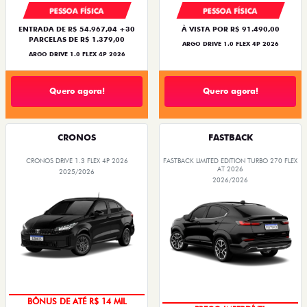
PESSOA FÍSICA
PESSOA FÍSICA
ENTRADA DE R$ 54.967,04 +30
À VISTA POR R$ 91.490,00
PARCELAS DE R$ 1.379,00
ARGO DRIVE 1.0 FLEX 4P 2026
ARGO DRIVE 1.0 FLEX 4P 2026
Quero agora!
Quero agora!
CRONOS
FASTBACK
CRONOS DRIVE 1.3 FLEX 4P 2026
FASTBACK LIMITED EDITION TURBO 270 FLEX
AT 2026
2025/2026
2026/2026
BÔNUS DE ATÉ R$ 14 MIL