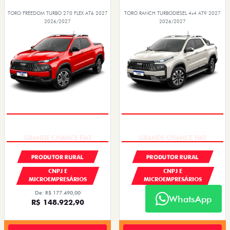
TORO FREEDOM TURBO 270 FLEX AT6 2027
TORO RANCH TURBODIESEL 4x4 AT9 2027
2026/2027
2026/2027
GRANDE CHANCE FIAT
GRANDE CHANCE FIAT
PRODUTOR RURAL
PRODUTOR RURAL
CNPJ E
CNPJ E
MICROEMPRESÁRIOS
MICROEMPRESÁRIOS
De: R$ 177.490,00
De: R$ 240.980,00
WhatsApp
R$ 148.922,90
R$ 196.350,50