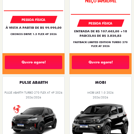
PREÇO IMPERDÍVEL
PESSOA FÍSICA
PESSOA FÍSICA
À VISTA A PARTIR DE R$ 99.990,00
ENTRADA DE R$ 107.443,00 +18
CRONOS DRIVE 1.3 FLEX 4P 2026
PARCELAS DE R$ 2.820,83
FASTBACK LIMITED EDITION TURBO 270
FLEX AT 2026
Quero agora!
Quero agora!
PULSE ABARTH
MOBI
PULSE ABARTH TURBO 270 FLEX AT 4P 2026
MOBI LIKE 1.0 2026
2026/2026
2026/2026