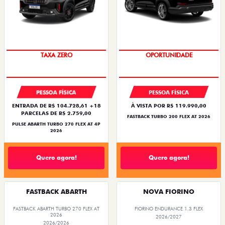
TAXA ZERO
OPORTUNIDADE
PESSOA FÍSICA
PESSOA FÍSICA
ENTRADA DE R$ 104.728,61 +18
À VISTA POR R$ 119.990,00
PARCELAS DE R$ 2.759,00
FASTBACK TURBO 200 FLEX AT 2026
PULSE ABARTH TURBO 270 FLEX AT 4P
2026
Quero agora!
Quero agora!
FASTBACK ABARTH
NOVA FIORINO
FASTBACK ABARTH TURBO 270 FLEX AT
FIORINO ENDURANCE 1.3 FLEX
2026
2026/2027
2026/2026