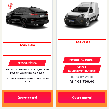
TAXA ZERO
TAXA ZERO
PRODUTOR RURAL
PESSOA FÍSICA
CNPJ E
ENTRADA DE R$ 118.434,84 +18
MICROEMPRESÁRIOS
PARCELAS DE R$ 3.089,00
De: R$ 132.990,00
FASTBACK ABARTH TURBO 270 FLEX AT
R$ 105.790,00
2026
Quero agora!
Quero agora!