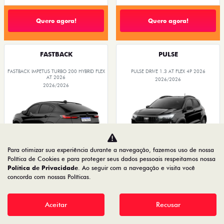
Quero agora!
Quero agora!
FASTBACK
PULSE
FASTBACK IMPETUS TURBO 200 HYBRID FLEX
PULSE DRIVE 1.3 AT FLEX 4P 2026
AT 2026
2026/2026
2026/2026
Para otimizar sua experiência durante a navegação, fazemos uso de nossa
Política de Cookies e para proteger seus dados pessoais respeitamos nossa
Política de Privacidade
. Ao seguir com a navegação e visita você
O SUV AUTOMÁTICO MAIS
concorda com nossas Políticas.
OPORTUNIDADE
BARATO DO BRASIL
Aceitar
Recusar
PESSOA FÍSICA
PESSOA FÍSICA