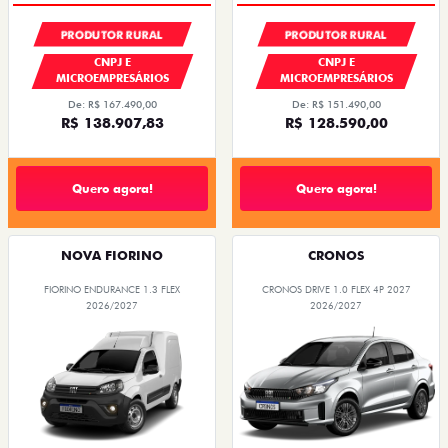
PRODUTOR RURAL
PRODUTOR RURAL
CNPJ E
CNPJ E
MICROEMPRESÁRIOS
MICROEMPRESÁRIOS
De: R$ 167.490,00
De: R$ 151.490,00
R$ 138.907,83
R$ 128.590,00
Quero agora!
Quero agora!
NOVA FIORINO
CRONOS
FIORINO ENDURANCE 1.3 FLEX
CRONOS DRIVE 1.0 FLEX 4P 2027
2026/2027
2026/2027