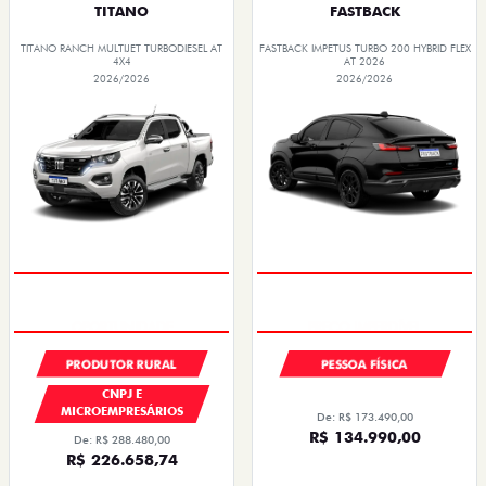
TITANO
FASTBACK
TITANO RANCH MULTIJET TURBODIESEL AT
FASTBACK IMPETUS TURBO 200 HYBRID FLEX
4X4
AT 2026
2026/2026
2026/2026
GRANDE CHANCE FIAT
OPORTUNIDADE
PRODUTOR RURAL
PESSOA FÍSICA
CNPJ E
MICROEMPRESÁRIOS
De: R$ 173.490,00
R$ 134.990,00
De: R$ 288.480,00
R$ 226.658,74