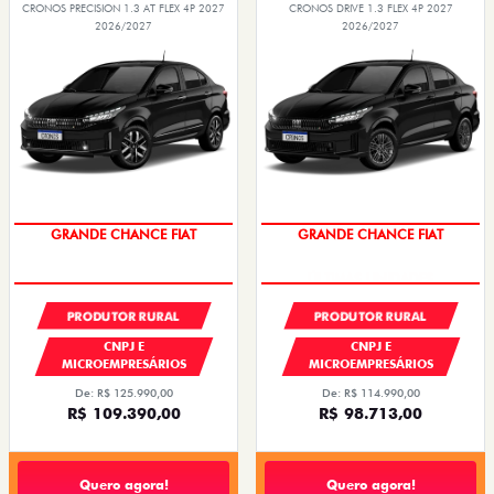
CRONOS PRECISION 1.3 AT FLEX 4P 2027
CRONOS DRIVE 1.3 FLEX 4P 2027
2026/2027
2026/2027
GRANDE CHANCE FIAT
GRANDE CHANCE FIAT
PRODUTOR RURAL
PRODUTOR RURAL
CNPJ E
CNPJ E
MICROEMPRESÁRIOS
MICROEMPRESÁRIOS
De: R$ 125.990,00
De: R$ 114.990,00
R$ 109.390,00
R$ 98.713,00
Quero agora!
Quero agora!