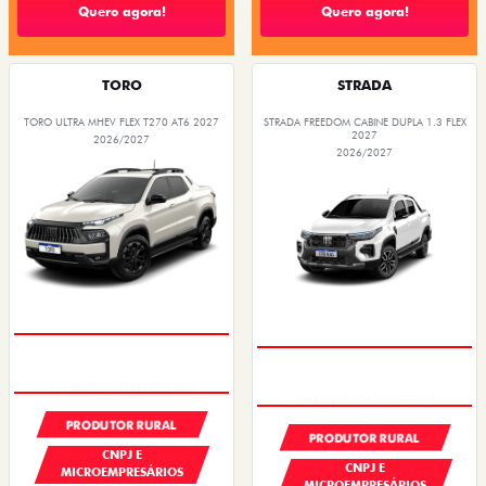
Quero agora!
Quero agora!
TORO
STRADA
TORO ULTRA MHEV FLEX T270 AT6 2027
STRADA FREEDOM CABINE DUPLA 1.3 FLEX
2027
2026/2027
2026/2027
GRANDE CHANCE FIAT
GRANDE CHANCE FIAT
PRODUTOR RURAL
PRODUTOR RURAL
CNPJ E
CNPJ E
MICROEMPRESÁRIOS
MICROEMPRESÁRIOS