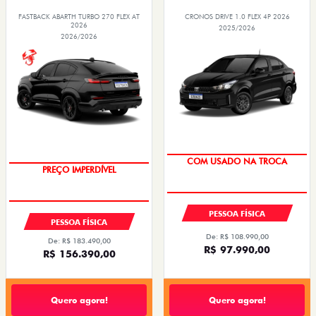
FASTBACK ABARTH TURBO 270 FLEX AT
CRONOS DRIVE 1.0 FLEX 4P 2026
2026
2025/2026
2026/2026
COM USADO NA TROCA
PREÇO IMPERDÍVEL
PESSOA FÍSICA
PESSOA FÍSICA
De: R$ 108.990,00
De: R$ 183.490,00
R$ 97.990,00
R$ 156.390,00
Quero agora!
Quero agora!