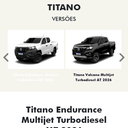
TITANO
VERSÕES
Anterior
P
Titano Endurance Multijet
Titano Volcano Multijet
Turbodiesel MT 2026
Turbodiesel AT 2026
Titano Endurance
Multijet Turbodiesel