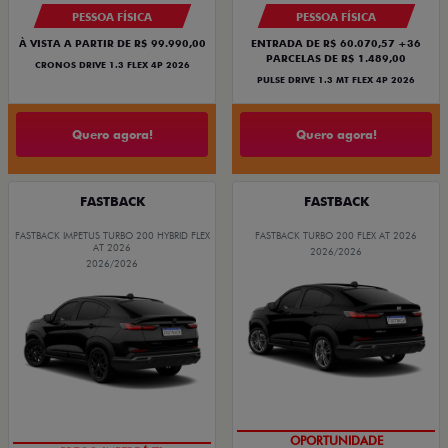
PESSOA FÍSICA
PESSOA FÍSICA
À VISTA A PARTIR DE R$ 99.990,00
ENTRADA DE R$ 60.070,57 +36
PARCELAS DE R$ 1.489,00
CRONOS DRIVE 1.3 FLEX 4P 2026
PULSE DRIVE 1.3 MT FLEX 4P 2026
Quero agora!
Quero agora!
FASTBACK
FASTBACK
FASTBACK IMPETUS TURBO 200 HYBRID FLEX
FASTBACK TURBO 200 FLEX AT 2026
AT 2026
2026/2026
2026/2026
OPORTUNIDADE