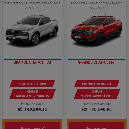
TORO FREEDOM TURBO 270 FLEX AT6 2027
TORO ULTRA MHEV FLEX T270 AT6 2027
2026/2027
2026/2027
PRODUTOR RURAL
PRODUTOR RURAL
CNPJ E
CNPJ E
MICROEMPRESÁRIOS
MICROEMPRESÁRIOS
De: R$ 177.490,00
De: R$ 206.490,00
R$ 148.204,15
R$ 176.548,95
Quero agora!
Quero agora!