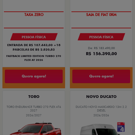
PREÇO IMPERDÍVEL
PREÇO IMPERDÍVEL
PESSOA FÍSICA
PESSOA FÍSICA
ENTRADA DE R$ 107.443,00 +18
De: R$ 183.490,00
PARCELAS DE R$ 2.820,83
R$ 156.390,00
FASTBACK LIMITED EDITION TURBO 270
FLEX AT 2026
Quero agora!
Quero agora!
TORO
NOVO DUCATO
TORO ENDURANCE TURBO 270 FLEX AT6
DUCATO NOVO MAXICARGO 13M 2.2
2027
DIESEL
2026/2027
2026/2026