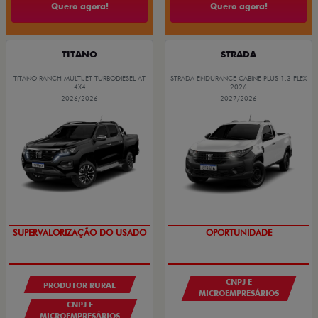
Quero agora!
Quero agora!
TITANO
STRADA
TITANO RANCH MULTIJET TURBODIESEL AT
STRADA ENDURANCE CABINE PLUS 1.3 FLEX
4X4
2026
2026/2026
2027/2026
GRANDE CHANCE FIAT
GRANDE CHANCE FIAT
CNPJ E
PRODUTOR RURAL
MICROEMPRESÁRIOS
CNPJ E
MICROEMPRESÁRIOS