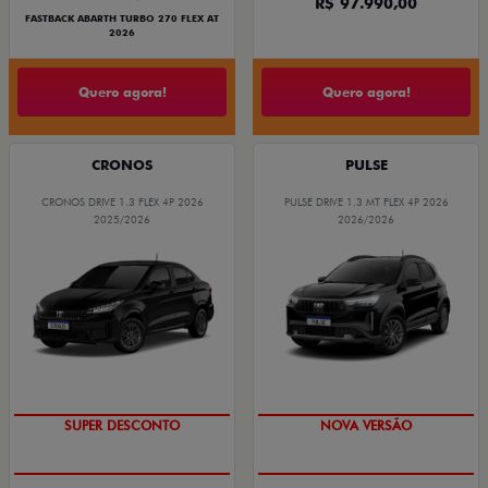
R$ 97.990,00
FASTBACK ABARTH TURBO 270 FLEX AT
2026
Quero agora!
Quero agora!
CRONOS
PULSE
CRONOS DRIVE 1.3 FLEX 4P 2026
PULSE DRIVE 1.3 MT FLEX 4P 2026
2025/2026
2026/2026
BÔNUS DE ATÉ R$ 14 MIL
PREÇO IMPERDÍVEL