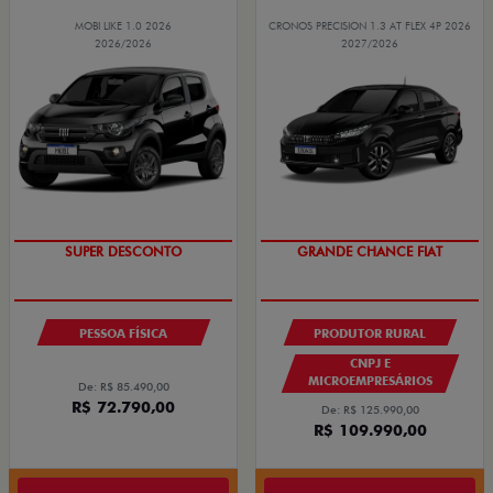
MOBI LIKE 1.0 2026
CRONOS PRECISION 1.3 AT FLEX 4P 2026
2026/2026
2027/2026
TAXA ZERO
ÚLTIMA CHAMADA
PESSOA FÍSICA
PRODUTOR RURAL
CNPJ E
MICROEMPRESÁRIOS
De: R$ 85.490,00
R$ 72.790,00
De: R$ 125.990,00
R$ 109.990,00