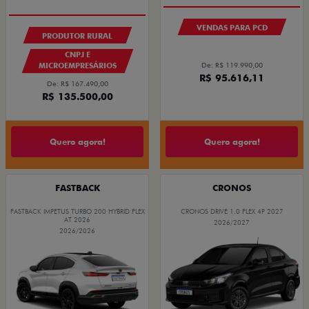
OPORTUNIDADE
VENDAS PARA PCD
PRODUTOR RURAL
CNPJ E
De: R$ 119.990,00
MICROEMPRESÁRIOS
R$ 95.616,11
De: R$ 167.490,00
R$ 135.500,00
Quero agora!
Quero agora!
FASTBACK
CRONOS
FASTBACK IMPETUS TURBO 200 HYBRID FLEX
CRONOS DRIVE 1.0 FLEX 4P 2027
AT 2026
2026/2027
2026/2026