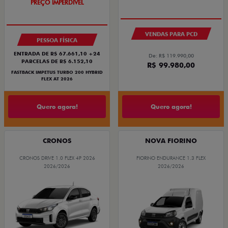
OPORTUNIDADE
VENDAS PARA PCD
PESSOA FÍSICA
ENTRADA DE R$ 67.661,10 +24
De: R$ 119.990,00
PARCELAS DE R$ 6.152,10
R$ 99.980,00
FASTBACK IMPETUS TURBO 200 HYBRID
FLEX AT 2026
Quero agora!
Quero agora!
CRONOS
NOVA FIORINO
CRONOS DRIVE 1.0 FLEX 4P 2026
FIORINO ENDURANCE 1.3 FLEX
2026/2026
2026/2026