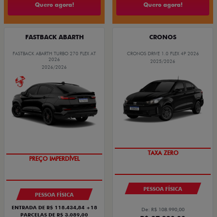
Quero agora!
Quero agora!
FASTBACK ABARTH
CRONOS
FASTBACK ABARTH TURBO 270 FLEX AT
CRONOS DRIVE 1.0 FLEX 4P 2026
2026
2025/2026
2026/2026
COM USADO NA TROCA
TAXA ZERO
PESSOA FÍSICA
PESSOA FÍSICA
ENTRADA DE R$ 118.434,84 +18
De: R$ 108.990,00
PARCELAS DE R$ 3.089,00