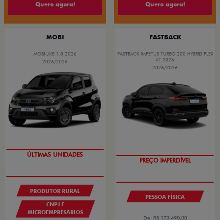
Quero agora!
Quero agora!
MOBI
FASTBACK
MOBI LIKE 1.0 2026
FASTBACK IMPETUS TURBO 200 HYBRID FLEX
AT 2026
2026/2026
2026/2026
OPORTUNIDADE
OPORTUNIDADE
PRODUTOR RURAL
PESSOA FÍSICA
CNPJ E
MICROEMPRESÁRIOS
De: R$ 173.490,00