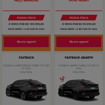
O SUV AUTOMÁTICO MAIS
PREÇO IMPERDÍVEL
BARATO DO BRASIL
PESSOA FÍSICA
PESSOA FÍSICA
À VISTA POR R$ 109.990,00
À VISTA POR R$ 99.990,00
PULSE DRIVE 1.3 AT FLEX 4P 2026
PULSE DRIVE 1.3 MT FLEX 4P 2026
Quero agora!
Quero agora!
FASTBACK
FASTBACK ABARTH
FASTBACK LIMITED EDITION TURBO 270 FLEX
FASTBACK ABARTH TURBO 270 FLEX AT
AT 2026
2026
2026/2026
2026/2026