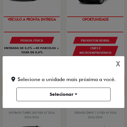
SUPER VALORIZAÇÃO USADO
GRANDE CHANCE FIAT
PESSOA FÍSICA
PRODUTOR RURAL
ENTRADA DE 0,5% +48 PARCELAS +
CNPJ E
TAXA DE 0,0%
MICROEMPRESÁRIOS
CRONOS DRIVE 1.0 FLEX 4P 2026
De: R$ 132.990,00
X
R$ 107.056,95
Selecione a unidade mais próxima a você.
Quero agora!
Quero agora!
Selecionar
FASTBACK
CRONOS
FASTBACK TURBO 200 FLEX AT 2026
CRONOS DRIVE 1.3 FLEX 4P 2026
2026/2026
2026/2026