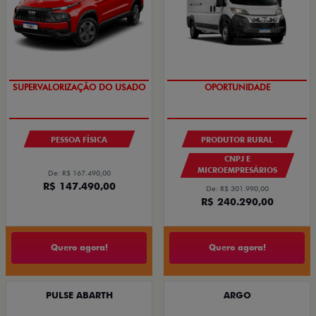
COM USADO NA TROCA
GRANDE CHANCE FIAT
PESSOA FÍSICA
PRODUTOR RURAL
CNPJ E
MICROEMPRESÁRIOS
De: R$ 167.490,00
R$ 147.490,00
De: R$ 301.990,00
R$ 240.290,00
Quero agora!
Quero agora!
PULSE ABARTH
ARGO