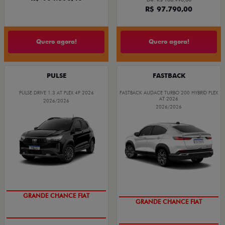
R$ 97.790,00
Quero agora!
Quero agora!
PULSE
FASTBACK
PULSE DRIVE 1.3 AT FLEX 4P 2026
FASTBACK AUDACE TURBO 200 HYBRID FLEX
AT 2026
2026/2026
2026/2026