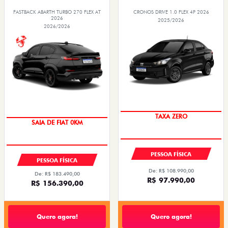
FASTBACK ABARTH TURBO 270 FLEX AT
CRONOS DRIVE 1.0 FLEX 4P 2026
2026
2025/2026
2026/2026
COM USADO NA TROCA
PREÇO IMPERDÍVEL
PESSOA FÍSICA
PESSOA FÍSICA
De: R$ 108.990,00
De: R$ 183.490,00
R$ 97.990,00
R$ 156.390,00
Quero agora!
Quero agora!