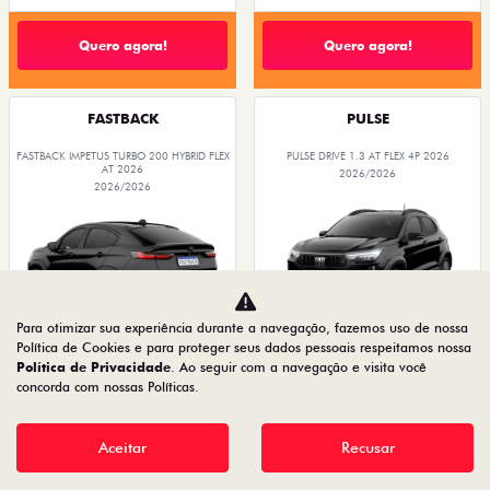
Quero agora!
Quero agora!
FASTBACK
PULSE
FASTBACK IMPETUS TURBO 200 HYBRID FLEX
PULSE DRIVE 1.3 AT FLEX 4P 2026
AT 2026
2026/2026
2026/2026
Para otimizar sua experiência durante a navegação, fazemos uso de nossa
Política de Cookies e para proteger seus dados pessoais respeitamos nossa
Política de Privacidade
. Ao seguir com a navegação e visita você
O SUV AUTOMÁTICO MAIS
concorda com nossas Políticas.
OPORTUNIDADE
BARATO DO BRASIL
Aceitar
Recusar
PESSOA FÍSICA
PESSOA FÍSICA