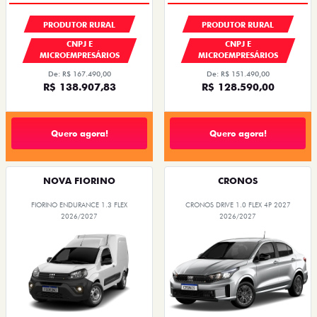
PRODUTOR RURAL
PRODUTOR RURAL
CNPJ E
CNPJ E
MICROEMPRESÁRIOS
MICROEMPRESÁRIOS
De: R$ 167.490,00
De: R$ 151.490,00
R$ 138.907,83
R$ 128.590,00
Quero agora!
Quero agora!
NOVA FIORINO
CRONOS
FIORINO ENDURANCE 1.3 FLEX
CRONOS DRIVE 1.0 FLEX 4P 2027
2026/2027
2026/2027