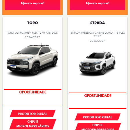
Quero agora!
Quero agora!
TORO
STRADA
TORO ULTRA MHEV FLEX T270 AT6 2027
STRADA FREEDOM CABINE DUPLA 1.3 FLEX
2027
2026/2027
2026/2027
GRANDE CHANCE FIAT
GRANDE CHANCE FIAT
PRODUTOR RURAL
PRODUTOR RURAL
CNPJ E
CNPJ E
MICROEMPRESÁRIOS
MICROEMPRESÁRIOS