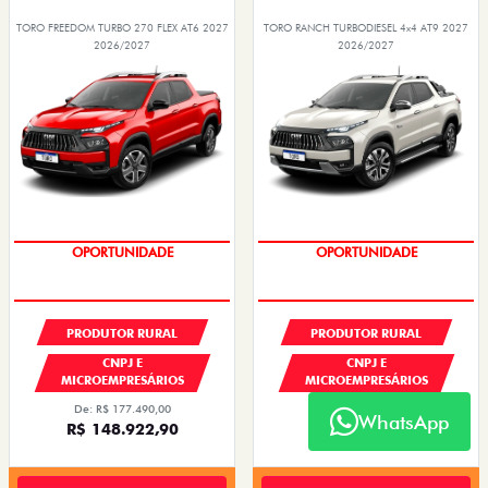
TORO FREEDOM TURBO 270 FLEX AT6 2027
TORO RANCH TURBODIESEL 4x4 AT9 2027
2026/2027
2026/2027
GRANDE CHANCE FIAT
GRANDE CHANCE FIAT
PRODUTOR RURAL
PRODUTOR RURAL
CNPJ E
CNPJ E
MICROEMPRESÁRIOS
MICROEMPRESÁRIOS
De: R$ 177.490,00
De: R$ 240.980,00
WhatsApp
R$ 148.922,90
R$ 196.350,50