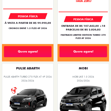
PREÇO IMPERDÍVEL
PESSOA FÍSICA
PESSOA FÍSICA
À VISTA A PARTIR DE R$ 99.990,00
ENTRADA DE R$ 107.443,00 +18
CRONOS DRIVE 1.3 FLEX 4P 2026
PARCELAS DE R$ 2.820,83
FASTBACK LIMITED EDITION TURBO 270
FLEX AT 2026
Quero agora!
Quero agora!
PULSE ABARTH
MOBI
PULSE ABARTH TURBO 270 FLEX AT 4P 2026
MOBI LIKE 1.0 2026
2026/2026
2026/2026