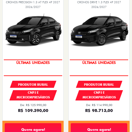
CRONOS PRECISION 1.3 AT FLEX 4P 2027
CRONOS DRIVE 1.3 FLEX 4P 2027
2026/2027
2026/2027
GRANDE CHANCE FIAT
GRANDE CHANCE FIAT
PRODUTOR RURAL
PRODUTOR RURAL
CNPJ E
CNPJ E
MICROEMPRESÁRIOS
MICROEMPRESÁRIOS
De: R$ 125.990,00
De: R$ 114.990,00
R$ 109.390,00
R$ 98.713,00
Quero agora!
Quero agora!