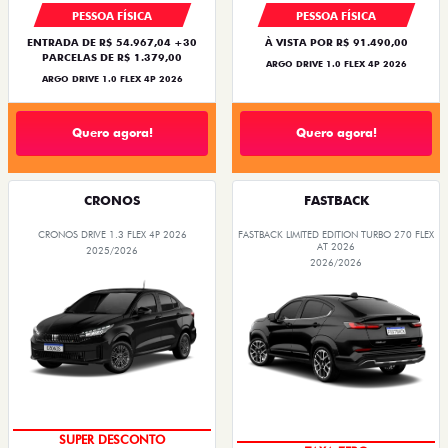
PESSOA FÍSICA
PESSOA FÍSICA
ENTRADA DE R$ 54.967,04 +30
À VISTA POR R$ 91.490,00
PARCELAS DE R$ 1.379,00
ARGO DRIVE 1.0 FLEX 4P 2026
ARGO DRIVE 1.0 FLEX 4P 2026
Quero agora!
Quero agora!
CRONOS
FASTBACK
CRONOS DRIVE 1.3 FLEX 4P 2026
FASTBACK LIMITED EDITION TURBO 270 FLEX
AT 2026
2025/2026
2026/2026
BÔNUS DE ATÉ R$ 14 MIL