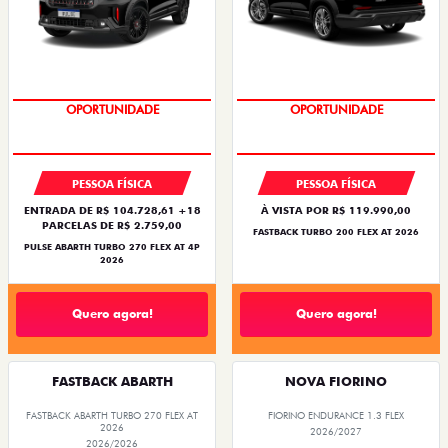
TAXA ZERO
OPORTUNIDADE
PESSOA FÍSICA
PESSOA FÍSICA
ENTRADA DE R$ 104.728,61 +18
À VISTA POR R$ 119.990,00
PARCELAS DE R$ 2.759,00
FASTBACK TURBO 200 FLEX AT 2026
PULSE ABARTH TURBO 270 FLEX AT 4P
2026
Quero agora!
Quero agora!
FASTBACK ABARTH
NOVA FIORINO
FASTBACK ABARTH TURBO 270 FLEX AT
FIORINO ENDURANCE 1.3 FLEX
2026
2026/2027
2026/2026