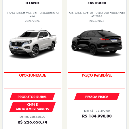
TITANO
FASTBACK
TITANO RANCH MULTIJET TURBODIESEL AT
FASTBACK IMPETUS TURBO 200 HYBRID FLEX
4X4
AT 2026
2026/2026
2026/2026
GRANDE CHANCE FIAT
OPORTUNIDADE
PRODUTOR RURAL
PESSOA FÍSICA
CNPJ E
MICROEMPRESÁRIOS
De: R$ 173.490,00
R$ 134.990,00
De: R$ 288.480,00
R$ 226.658,74