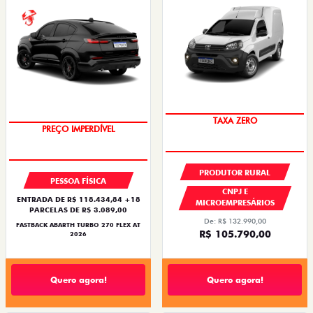
TAXA ZERO
TAXA ZERO
PRODUTOR RURAL
PESSOA FÍSICA
CNPJ E
ENTRADA DE R$ 118.434,84 +18
MICROEMPRESÁRIOS
PARCELAS DE R$ 3.089,00
De: R$ 132.990,00
FASTBACK ABARTH TURBO 270 FLEX AT
R$ 105.790,00
2026
Quero agora!
Quero agora!