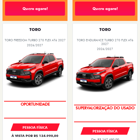
Quero agora!
Quero agora!
TORO
TORO
TORO FREEDOM TURBO 270 FLEX AT6 2027
TORO ENDURANCE TURBO 270 FLEX AT6
2027
2026/2027
2026/2027
SUPERVALORIZAÇÃO DO USADO
COM USADO NA TROCA
PESSOA FÍSICA
PESSOA FÍSICA
À VISTA POR R$ 134.990,00
De: R$ 167.490,00