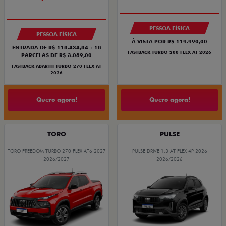
PESSOA FÍSICA
PESSOA FÍSICA
À VISTA POR R$ 119.990,00
ENTRADA DE R$ 118.434,84 +18
FASTBACK TURBO 200 FLEX AT 2026
PARCELAS DE R$ 3.089,00
FASTBACK ABARTH TURBO 270 FLEX AT
2026
Quero agora!
Quero agora!
TORO
PULSE
TORO FREEDOM TURBO 270 FLEX AT6 2027
PULSE DRIVE 1.3 AT FLEX 4P 2026
2026/2027
2026/2026