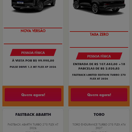
PREÇO IMPERDÍVEL
PREÇO IMPERDÍVEL
PESSOA FÍSICA
PESSOA FÍSICA
À VISTA POR R$ 99.990,00
ENTRADA DE R$ 107.443,00 +18
PULSE DRIVE 1.3 MT FLEX 4P 2026
PARCELAS DE R$ 2.820,83
FASTBACK LIMITED EDITION TURBO 270
FLEX AT 2026
Quero agora!
Quero agora!
FASTBACK ABARTH
TORO
FASTBACK ABARTH TURBO 270 FLEX AT
TORO ENDURANCE TURBO 270 FLEX AT6
2026
2027