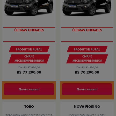
GRANDE CHANCE FIAT
GRANDE CHANCE FIAT
PRODUTOR RURAL
PRODUTOR RURAL
CNPJ E
CNPJ E
MICROEMPRESÁRIOS
MICROEMPRESÁRIOS
De: R$ 87.990,00
De: R$ 83.490,00
R$ 77.290,00
R$ 70.290,00
Quero agora!
Quero agora!
TORO
NOVA FIORINO
TORO ULTRA MHEV FLEX T270 AT6 2027
FIORINO ENDURANCE 1.3 FLEX