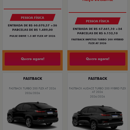
PESSOA FÍSICA
PESSOA FÍSICA
ENTRADA DE R$ 60.070,57 +36
ENTRADA DE R$ 67.661,10 +24
PARCELAS DE R$ 1.489,00
PARCELAS DE R$ 6.152,10
PULSE DRIVE 1.3 MT FLEX 4P 2026
FASTBACK IMPETUS TURBO 200 HYBRID
FLEX AT 2026
Quero agora!
Quero agora!
FASTBACK
FASTBACK
FASTBACK TURBO 200 FLEX AT 2026
FASTBACK AUDACE TURBO 200 HYBRID FLEX
AT 2026
2026/2026
2026/2026