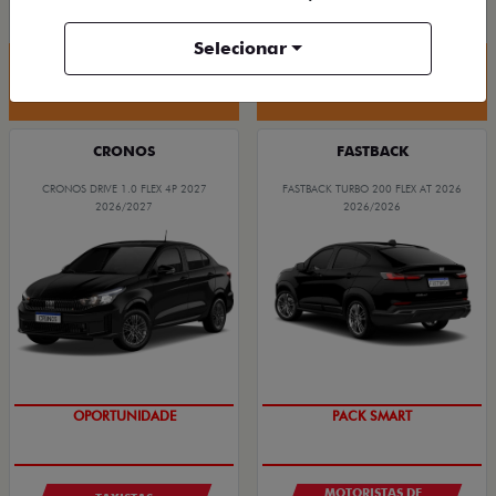
R$ 88.190,00
R$ 94.590,00
Selecionar
Quero agora!
Quero agora!
CRONOS
FASTBACK
CRONOS DRIVE 1.0 FLEX 4P 2027
FASTBACK TURBO 200 FLEX AT 2026
2026/2027
2026/2026
OPORTUNIDADE
PACK SMART
MOTORISTAS DE