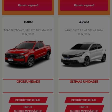
Quero agora!
Quero agora!
TORO
ARGO
TORO FREEDOM TURBO 270 FLEX AT6 2027
ARGO DRIVE 1.3 AT FLEX 4P 2026
2026/2027
2026/2026
GRANDE CHANCE FIAT
GRANDE CHANCE FIAT
PRODUTOR RURAL
PRODUTOR RURAL
CNPJ E
CNPJ E
MICROEMPRESÁRIOS
MICROEMPRESÁRIOS