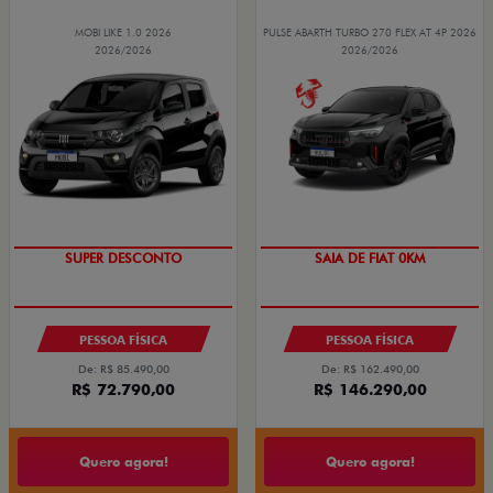
MOBI LIKE 1.0 2026
PULSE ABARTH TURBO 270 FLEX AT 4P 2026
2026/2026
2026/2026
TAXA ZERO
OPORTUNIDADE
PESSOA FÍSICA
PESSOA FÍSICA
De: R$ 85.490,00
De: R$ 162.490,00
R$ 72.790,00
R$ 146.290,00
Quero agora!
Quero agora!