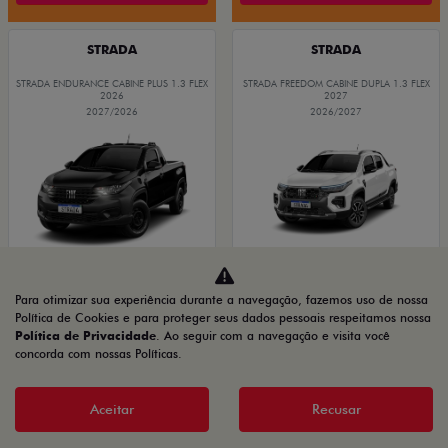
STRADA
STRADA
STRADA ENDURANCE CABINE PLUS 1.3 FLEX
STRADA FREEDOM CABINE DUPLA 1.3 FLEX
2026
2027
2027/2026
2026/2027
Para otimizar sua experiência durante a navegação, fazemos uso de nossa
OPORTUNIDADE
GRANDE CHANCE FIAT
Política de Cookies e para proteger seus dados pessoais respeitamos nossa
Política de Privacidade
. Ao seguir com a navegação e visita você
concorda com nossas Políticas.
PRODUTOR RURAL
PRODUTOR RURAL
CNPJ E
CNPJ E
Aceitar
Recusar
MICROEMPRESÁRIOS
MICROEMPRESÁRIOS
De: R$ 116.990,00
De: R$ 134.480,00