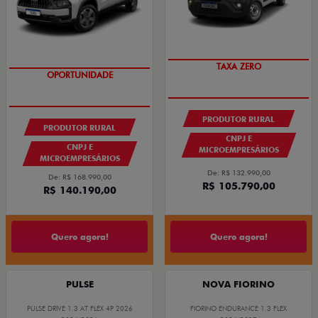
TAXA ZERO
GRANDE CHANCE FIAT
PRODUTOR RURAL
PRODUTOR RURAL
CNPJ E
CNPJ E
MICROEMPRESÁRIOS
MICROEMPRESÁRIOS
De: R$ 132.990,00
De: R$ 168.990,00
R$ 105.790,00
R$ 140.190,00
Quero agora!
Quero agora!
PULSE
NOVA FIORINO
PULSE DRIVE 1.3 AT FLEX 4P 2026
FIORINO ENDURANCE 1.3 FLEX