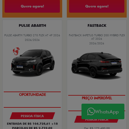
Quero agora!
Quero agora!
PULSE ABARTH
FASTBACK
PULSE ABARTH TURBO 270 FLEX AT 4P 2026
FASTBACK IMPETUS TURBO 200 HYBRID FLEX
AT 2026
2026/2026
2026/2026
TAXA ZERO
OPORTUNIDADE
WhatsApp
PESSOA FÍSICA
PESSOA FÍSICA
ENTRADA DE R$ 104.728,61 +18
PARCELAS DE R$ 2.759,00
De: R$ 173.490,00