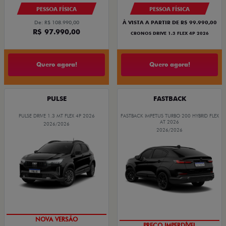
PESSOA FÍSICA
PESSOA FÍSICA
De: R$ 108.990,00
À VISTA A PARTIR DE R$ 99.990,00
R$ 97.990,00
CRONOS DRIVE 1.3 FLEX 4P 2026
Quero agora!
Quero agora!
PULSE
FASTBACK
PULSE DRIVE 1.3 MT FLEX 4P 2026
FASTBACK IMPETUS TURBO 200 HYBRID FLEX
AT 2026
2026/2026
2026/2026
PREÇO IMPERDÍVEL
OPORTUNIDADE