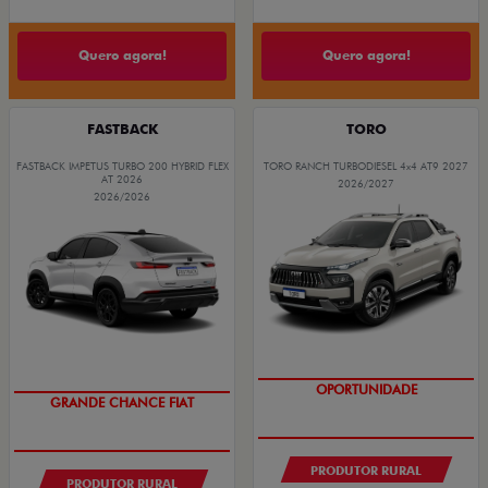
Quero agora!
Quero agora!
FASTBACK
TORO
FASTBACK IMPETUS TURBO 200 HYBRID FLEX
TORO RANCH TURBODIESEL 4x4 AT9 2027
AT 2026
2026/2027
2026/2026
GRANDE CHANCE FIAT
OPORTUNIDADE
PRODUTOR RURAL
PRODUTOR RURAL