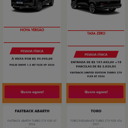
PREÇO IMPERDÍVEL
PREÇO IMPERDÍVEL
NOVA VERSÃO
TAXA ZERO
PESSOA FÍSICA
PESSOA FÍSICA
À VISTA POR R$ 99.990,00
ENTRADA DE R$ 107.443,00 +18
PULSE DRIVE 1.3 MT FLEX 4P 2026
PARCELAS DE R$ 2.820,83
FASTBACK LIMITED EDITION TURBO 270
FLEX AT 2026
Quero agora!
Quero agora!
FASTBACK ABARTH
TORO
FASTBACK ABARTH TURBO 270 FLEX AT
TORO ENDURANCE TURBO 270 FLEX AT6
2026
2027