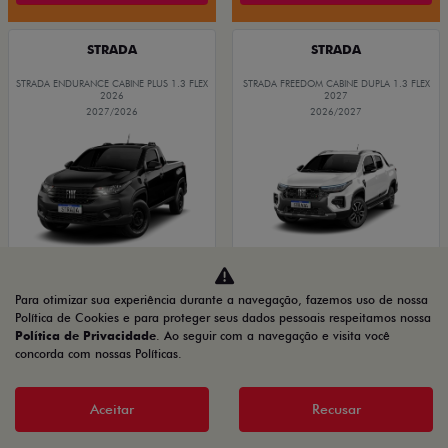
STRADA
STRADA
STRADA ENDURANCE CABINE PLUS 1.3 FLEX
STRADA FREEDOM CABINE DUPLA 1.3 FLEX
2026
2027
2027/2026
2026/2027
Para otimizar sua experiência durante a navegação, fazemos uso de nossa
Política de Cookies e para proteger seus dados pessoais respeitamos nossa
GRANDE CHANCE FIAT
OPORTUNIDADE
Política de Privacidade
. Ao seguir com a navegação e visita você
concorda com nossas Políticas.
PRODUTOR RURAL
PRODUTOR RURAL
CNPJ E
CNPJ E
Aceitar
Recusar
MICROEMPRESÁRIOS
MICROEMPRESÁRIOS
De: R$ 116.990,00
De: R$ 134.480,00