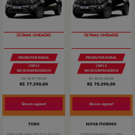
GRANDE CHANCE FIAT
GRANDE CHANCE FIAT
ÚLTIMAS UNIDADES
ÚLTIMAS UNIDADES
PRODUTOR RURAL
PRODUTOR RURAL
CNPJ E
CNPJ E
MICROEMPRESÁRIOS
MICROEMPRESÁRIOS
De: R$ 87.990,00
De: R$ 83.490,00
R$ 77.290,00
R$ 70.290,00
Quero agora!
Quero agora!
TORO
NOVA FIORINO
TORO ULTRA MHEV FLEX T270 AT6 2027
FIORINO ENDURANCE 1.3 FLEX