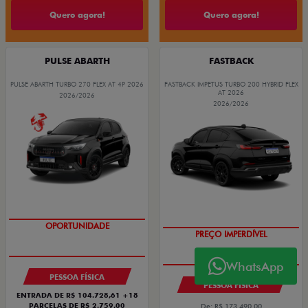
Quero agora!
Quero agora!
PULSE ABARTH
FASTBACK
PULSE ABARTH TURBO 270 FLEX AT 4P 2026
FASTBACK IMPETUS TURBO 200 HYBRID FLEX
AT 2026
2026/2026
2026/2026
TAXA ZERO
OPORTUNIDADE
PREÇO IMPERDÍVEL
WhatsApp
PESSOA FÍSICA
PESSOA FÍSICA
ENTRADA DE R$ 104.728,61 +18
PARCELAS DE R$ 2.759,00
De: R$ 173.490,00