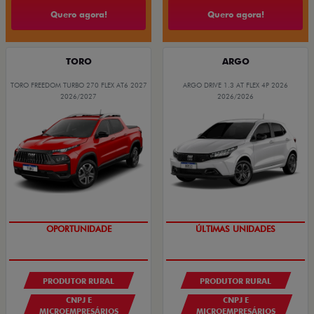
Quero agora!
Quero agora!
TORO
ARGO
TORO FREEDOM TURBO 270 FLEX AT6 2027
ARGO DRIVE 1.3 AT FLEX 4P 2026
2026/2027
2026/2026
GRANDE CHANCE FIAT
GRANDE CHANCE FIAT
PRODUTOR RURAL
PRODUTOR RURAL
CNPJ E
CNPJ E
MICROEMPRESÁRIOS
MICROEMPRESÁRIOS