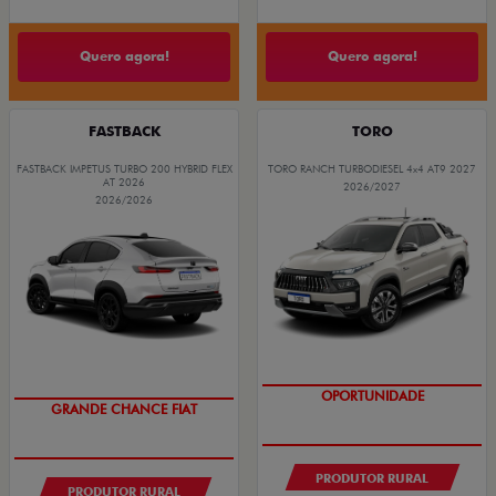
Quero agora!
Quero agora!
FASTBACK
TORO
FASTBACK IMPETUS TURBO 200 HYBRID FLEX
TORO RANCH TURBODIESEL 4x4 AT9 2027
AT 2026
2026/2027
2026/2026
PRODUTOR RURAL
PRODUTOR RURAL