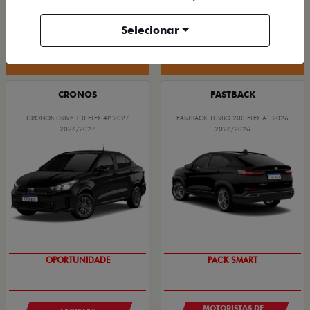
R$ 88.190,00
R$ 94.590,00
Selecionar
Quero agora!
Quero agora!
CRONOS
FASTBACK
CRONOS DRIVE 1.0 FLEX 4P 2027
FASTBACK TURBO 200 FLEX AT 2026
2026/2027
2026/2026
OPORTUNIDADE
PACK SMART
MOTORISTAS DE