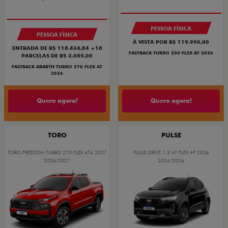
PESSOA FÍSICA
PESSOA FÍSICA
À VISTA POR R$ 119.990,00
ENTRADA DE R$ 118.434,84 +18
FASTBACK TURBO 200 FLEX AT 2026
PARCELAS DE R$ 3.089,00
FASTBACK ABARTH TURBO 270 FLEX AT
2026
Quero agora!
Quero agora!
TORO
PULSE
TORO FREEDOM TURBO 270 FLEX AT6 2027
PULSE DRIVE 1.3 AT FLEX 4P 2026
2026/2027
2026/2026