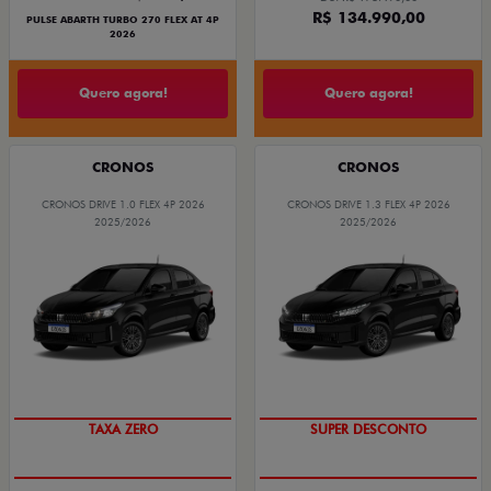
R$ 134.990,00
PULSE ABARTH TURBO 270 FLEX AT 4P
2026
Quero agora!
Quero agora!
CRONOS
CRONOS
CRONOS DRIVE 1.0 FLEX 4P 2026
CRONOS DRIVE 1.3 FLEX 4P 2026
2025/2026
2025/2026
COM USADO NA TROCA
BÔNUS DE ATÉ R$ 14 MIL
TAXA ZERO
SUPER DESCONTO