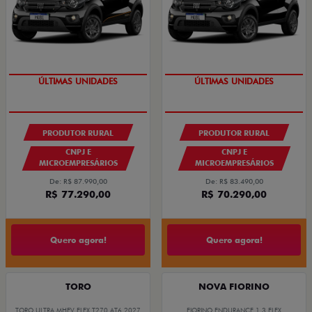
GRANDE CHANCE FIAT
GRANDE CHANCE FIAT
PRODUTOR RURAL
PRODUTOR RURAL
CNPJ E
CNPJ E
MICROEMPRESÁRIOS
MICROEMPRESÁRIOS
De: R$ 87.990,00
De: R$ 83.490,00
R$ 77.290,00
R$ 70.290,00
Quero agora!
Quero agora!
TORO
NOVA FIORINO
TORO ULTRA MHEV FLEX T270 AT6 2027
FIORINO ENDURANCE 1.3 FLEX