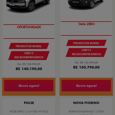
TAXA ZERO
GRANDE CHANCE FIAT
PRODUTOR RURAL
PRODUTOR RURAL
CNPJ E
CNPJ E
MICROEMPRESÁRIOS
MICROEMPRESÁRIOS
De: R$ 132.990,00
De: R$ 168.990,00
R$ 105.790,00
R$ 140.190,00
Quero agora!
Quero agora!
PULSE
NOVA FIORINO
PULSE DRIVE 1.3 AT FLEX 4P 2026
FIORINO ENDURANCE 1.3 FLEX