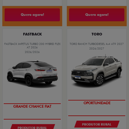
Quero agora!
Quero agora!
FASTBACK
TORO
FASTBACK IMPETUS TURBO 200 HYBRID FLEX
TORO RANCH TURBODIESEL 4x4 AT9 2027
AT 2026
2026/2027
2026/2026
GRANDE CHANCE FIAT
OPORTUNIDADE
PRODUTOR RURAL
PRODUTOR RURAL