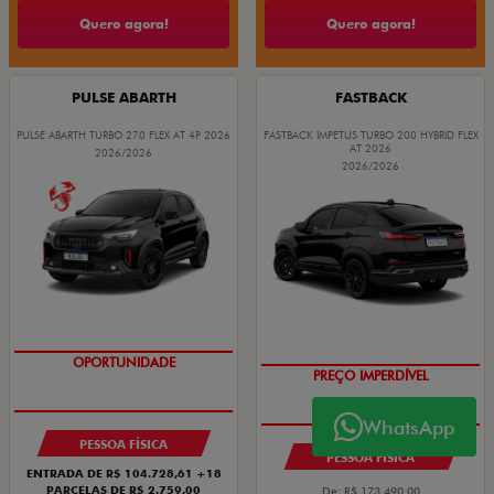
Quero agora!
Quero agora!
PULSE ABARTH
FASTBACK
PULSE ABARTH TURBO 270 FLEX AT 4P 2026
FASTBACK IMPETUS TURBO 200 HYBRID FLEX
AT 2026
2026/2026
2026/2026
TAXA ZERO
WhatsApp
PESSOA FÍSICA
PESSOA FÍSICA
ENTRADA DE R$ 104.728,61 +18
PARCELAS DE R$ 2.759,00
De: R$ 173.490,00