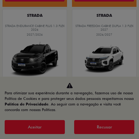
STRADA
STRADA
STRADA ENDURANCE CABINE PLUS 1.3 FLEX
STRADA FREEDOM CABINE DUPLA 1.3 FLEX
2026
2027
2027/2026
2026/2027
Para otimizar sua experiência durante a navegação, fazemos uso de nossa
Política de Cookies e para proteger seus dados pessoais respeitamos nossa
Política de Privacidade
. Ao seguir com a navegação e visita você
concorda com nossas Políticas.
PRODUTOR RURAL
PRODUTOR RURAL
CNPJ E
CNPJ E
Aceitar
Recusar
MICROEMPRESÁRIOS
MICROEMPRESÁRIOS
De: R$ 116.990,00
De: R$ 134.480,00