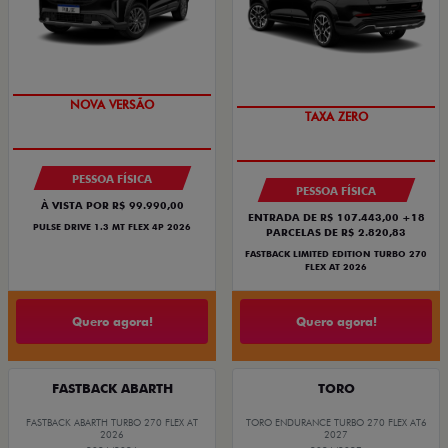
PREÇO IMPERDÍVEL
PREÇO IMPERDÍVEL
PESSOA FÍSICA
PESSOA FÍSICA
À VISTA POR R$ 99.990,00
ENTRADA DE R$ 107.443,00 +18
PULSE DRIVE 1.3 MT FLEX 4P 2026
PARCELAS DE R$ 2.820,83
FASTBACK LIMITED EDITION TURBO 270
FLEX AT 2026
Quero agora!
Quero agora!
FASTBACK ABARTH
TORO
FASTBACK ABARTH TURBO 270 FLEX AT
TORO ENDURANCE TURBO 270 FLEX AT6
2026
2027