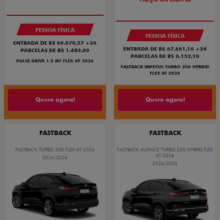
PESSOA FÍSICA
PESSOA FÍSICA
ENTRADA DE R$ 60.070,57 +36
ENTRADA DE R$ 67.661,10 +24
PARCELAS DE R$ 1.489,00
PARCELAS DE R$ 6.152,10
PULSE DRIVE 1.3 MT FLEX 4P 2026
FASTBACK IMPETUS TURBO 200 HYBRID
FLEX AT 2026
Quero agora!
Quero agora!
FASTBACK
FASTBACK
FASTBACK TURBO 200 FLEX AT 2026
FASTBACK AUDACE TURBO 200 HYBRID FLEX
AT 2026
2026/2026
2026/2026