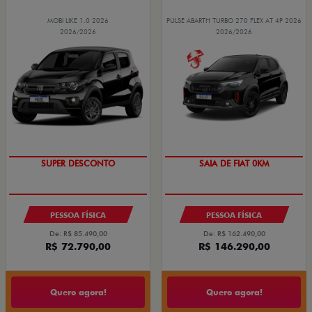
MOBI LIKE 1.0 2026
PULSE ABARTH TURBO 270 FLEX AT 4P 2026
2026/2026
2026/2026
TAXA ZERO
PESSOA FÍSICA
PESSOA FÍSICA
De: R$ 85.490,00
De: R$ 162.490,00
R$ 72.790,00
R$ 146.290,00
Quero agora!
Quero agora!