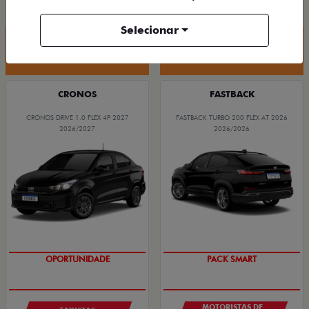
R$ 88.190,00
R$ 94.590,00
Selecionar
Quero agora!
Quero agora!
CRONOS
FASTBACK
CRONOS DRIVE 1.0 FLEX 4P 2027
FASTBACK TURBO 200 FLEX AT 2026
2026/2027
2026/2026
OPORTUNIDADE
PACK SMART
MOTORISTAS DE