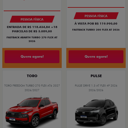
PESSOA FÍSICA
PESSOA FÍSICA
À VISTA POR R$ 119.990,00
ENTRADA DE R$ 118.434,84 +18
FASTBACK TURBO 200 FLEX AT 2026
PARCELAS DE R$ 3.089,00
FASTBACK ABARTH TURBO 270 FLEX AT
2026
Quero agora!
Quero agora!
TORO
PULSE
TORO FREEDOM TURBO 270 FLEX AT6 2027
PULSE DRIVE 1.3 AT FLEX 4P 2026
2026/2027
2026/2026