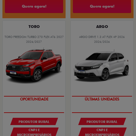
Quero agora!
Quero agora!
TORO
ARGO
TORO FREEDOM TURBO 270 FLEX AT6 2027
ARGO DRIVE 1.3 AT FLEX 4P 2026
2026/2027
2026/2026
GRANDE CHANCE FIAT
GRANDE CHANCE FIAT
PRODUTOR RURAL
PRODUTOR RURAL
CNPJ E
CNPJ E
MICROEMPRESÁRIOS
MICROEMPRESÁRIOS