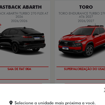
ASTBACK ABARTH
TORO
ACK ABARTH TURBO 270 FLEX AT
TORO ENDURANCE TURBO 270
2026
AT6 2027
2026/2026
2026/2027
SAIA DE FIAT 0KM
SUPERVALORIZAÇÃO DO USA
PESSOA FÍSICA
PESSOA FÍSICA
De: R$ 183.490,00
De: R$ 167.490,00
Selecione a unidade mais próxima a você.