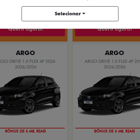
$ 156.390,00
R$ 147.490,
Selecionar
Quero agora!
Quero agora!
ARGO
ARGO
RGO DRIVE 1.0 FLEX 4P 2026
ARGO DRIVE 1.0 FLEX 4P 20
2026/2026
2026/2026
BÔNUS DE 6 MIL REAIS
BÔNUS DE 6 MIL REAIS