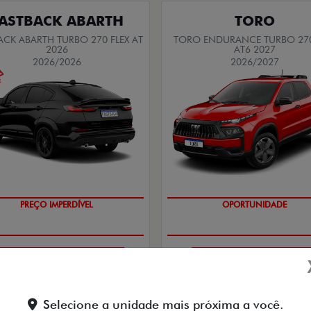
ASTBACK ABARTH
TORO
ACK ABARTH TURBO 270 FLEX AT
TORO ENDURANCE TURBO 270
2026
AT6 2027
2026/2026
2026/2027
SAIA DE FIAT 0KM
SUPERVALORIZAÇÃO DO USA
PESSOA FÍSICA
PESSOA FÍSICA
De: R$ 183.490,00
De: R$ 167.490,00
Selecione a unidade mais próxima a você.