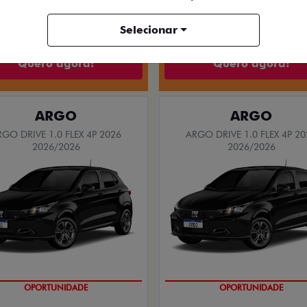
$ 156.390,00
R$ 147.490,
Selecionar
Quero agora!
Quero agora!
ARGO
ARGO
RGO DRIVE 1.0 FLEX 4P 2026
ARGO DRIVE 1.0 FLEX 4P 20
2026/2026
2026/2026
BÔNUS DE 6 MIL REAIS
BÔNUS DE 6 MIL REAIS