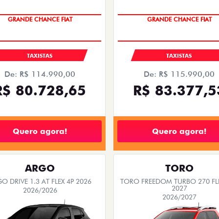
GRANDE CHANCE FIAT
GRANDE CHANCE FIAT
TAXISTAS
TAXISTAS
De: R$ 114.990,00
De: R$ 115.990,00
R$ 80.728,65
R$ 83.377,5
Quero agora!
Quero agora!
ARGO
TORO
O DRIVE 1.3 AT FLEX 4P 2026
TORO FREEDOM TURBO 270 FL
2027
2026/2026
2026/2027