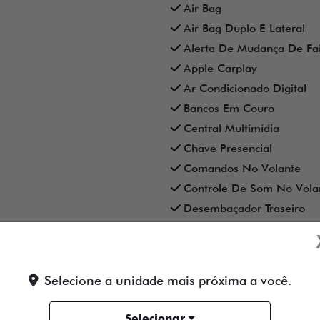
Air Bag
Air Bag Duplo E Lateral
Alerta De Mudança De Fa
Apple Carplay
Ar Condicionado Digital
Bancos Em Couro
Central Multimídia
Chave Presencial
Comandos No Volante
Controle De Som No Vola
Desembaçador Traseiro
Espelhamento De Celular
Farol De Neblina
Gps
Selecione a unidade mais próxima a você.
Painel Digital
Retrovisores Elétricos
Selecionar