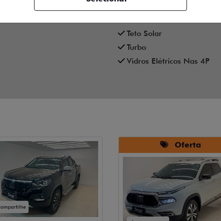
Rádio Bluetooth
Sensor De Estacionament
Teto Solar
Turbo
Vidros Elétricos Nas 4P
Oferta
ompartilhe