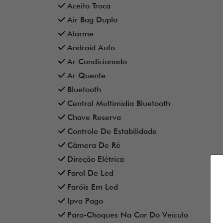
Aceito Troca
Air Bag Duplo
Alarme
Android Auto
Ar Condicionado
Ar Quente
Bluetooth
Central Multimídia Bluetooth
Chave Reserva
Controle De Estabilidade
Câmera De Ré
Direção Elétrica
Farol De Led
Faróis Em Led
Ipva Pago
Para-Choques Na Cor Do Veículo