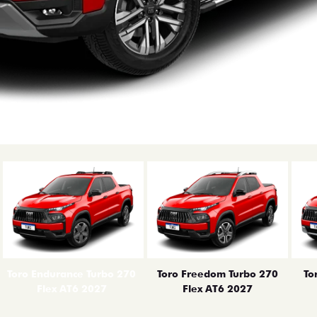
erior
Toro Endurance Turbo 270
Toro Freedom Turbo 270
To
Flex AT6 2027
Flex AT6 2027