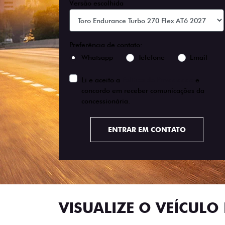
Versão escolhida
Preferência de contato:
Whatsapp
Telefone
Email
Li e aceito a
Política de Privacidade
e
concordo em receber comunicações da
concessionária.
ENTRAR EM CONTATO
VISUALIZE O VEÍCULO 