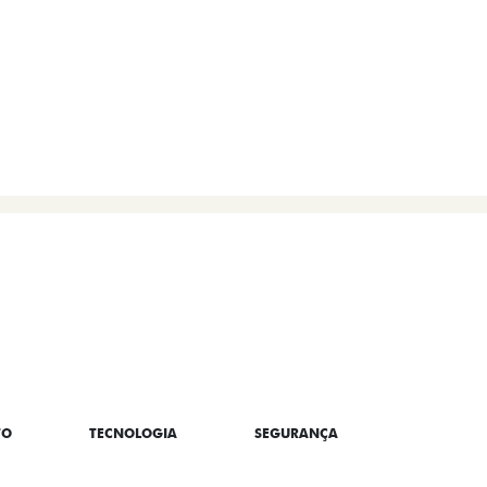
EM CONTATO
TO
TECNOLOGIA
SEGURANÇA
CONNECT/