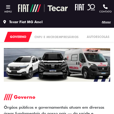
MENU
CONTATO
Tecar Fiat MG Anel
Alterar
GOVERNO
CNPJ E MICROEMPRESÁRIOS
AUTOESCOLAS
Governo
Órgãos públicos e governamentais atuam em diversas
áreas fundamentais do nosso país — da saúde e