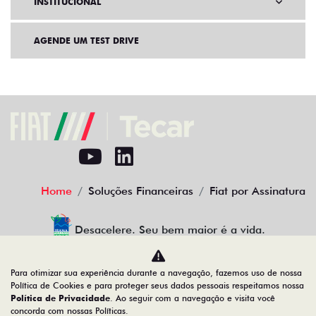
INSTITUCIONAL
AGENDE UM TEST DRIVE
Home
Soluções Financeiras
Fiat por Assinatura
Desacelere. Seu bem maior é a vida.
Para otimizar sua experiência durante a navegação, fazemos uso de nossa
Política de Cookies e para proteger seus dados pessoais respeitamos nossa
TECAR MINAS AUTOMÓVEIS E SERVIÇOS LTDA
Política de Privacidade
. Ao seguir com a navegação e visita você
concorda com nossas Políticas.
01.739.520/0001-83