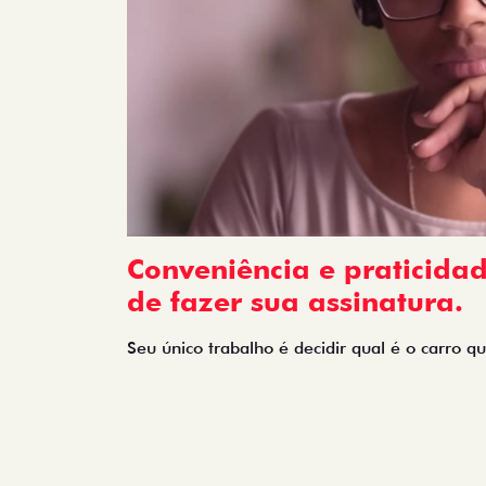
Conveniência e praticida
de fazer sua assinatura.
Seu único trabalho é decidir qual é o carro 