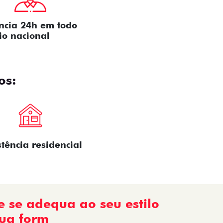
ência 24h em todo
rio nacional
os:
stência residencial
e se adequa ao seu estilo
sua form