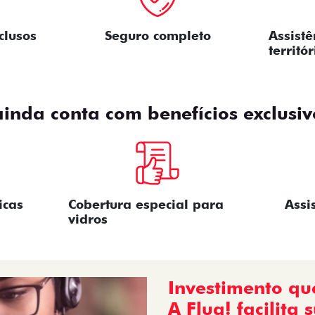
clusos
Seguro completo
Assist
territó
ainda conta com benefícios exclusiv
icas
Cobertura especial para
Assi
vidros
Investimento qu
A Flua! facilita 