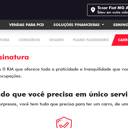
Tecar Fiat MG 
Estou em outra cid
VENDAS PARA PCD
SOLUÇÕES FINANCEIRAS
SEMIN
ATURA
CONSÓRCIO
SEGURO
PLANO FAZENDEIRO
CARR
ssinatura
s 0 KM que oferece toda a praticidade e tranquilidade que você
ocupações.
do que você precisa em único serv
rpresas, você tem tudo que precisa para ter um carro, de u