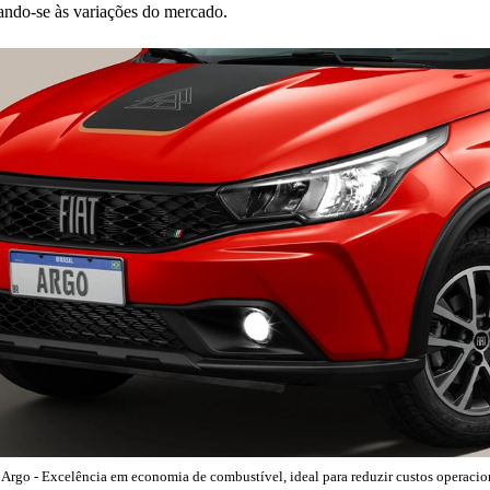
tando-se às variações do mercado.
 Argo - Excelência em economia de combustível, ideal para reduzir custos operacio