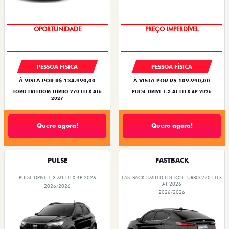
SUPERVALORIZAÇÃO DO USADO
O SUV AUTOMÁTICO MAIS
BARATO DO BRASIL
PESSOA FÍSICA
PESSOA FÍSICA
À VISTA POR R$ 134.990,00
À VISTA POR R$ 109.990,00
TORO FREEDOM TURBO 270 FLEX AT6
PULSE DRIVE 1.3 AT FLEX 4P 2026
2027
Quero agora!
Quero agora!
PULSE
FASTBACK
PULSE DRIVE 1.3 MT FLEX 4P 2026
FASTBACK LIMITED EDITION TURBO 270 FLEX
AT 2026
2026/2026
2026/2026