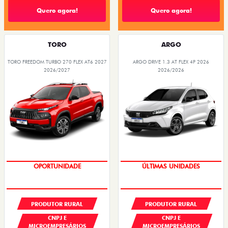
Quero agora!
Quero agora!
TORO
ARGO
TORO FREEDOM TURBO 270 FLEX AT6 2027
ARGO DRIVE 1.3 AT FLEX 4P 2026
2026/2027
2026/2026
GRANDE CHANCE FIAT
GRANDE CHANCE FIAT
PRODUTOR RURAL
PRODUTOR RURAL
CNPJ E
CNPJ E
MICROEMPRESÁRIOS
MICROEMPRESÁRIOS