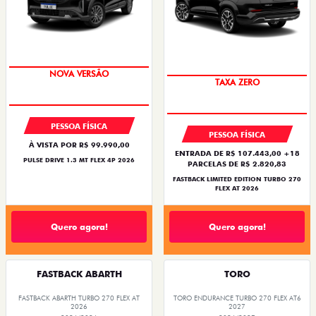
PREÇO IMPERDÍVEL
PREÇO IMPERDÍVEL
PESSOA FÍSICA
PESSOA FÍSICA
À VISTA POR R$ 99.990,00
ENTRADA DE R$ 107.443,00 +18
PULSE DRIVE 1.3 MT FLEX 4P 2026
PARCELAS DE R$ 2.820,83
FASTBACK LIMITED EDITION TURBO 270
FLEX AT 2026
Quero agora!
Quero agora!
FASTBACK ABARTH
TORO
FASTBACK ABARTH TURBO 270 FLEX AT
TORO ENDURANCE TURBO 270 FLEX AT6
2026
2027