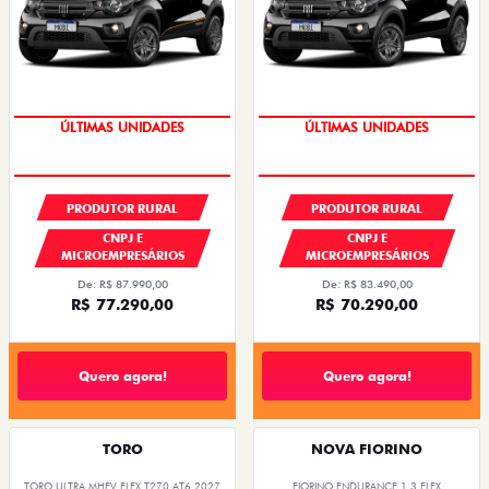
GRANDE CHANCE FIAT
GRANDE CHANCE FIAT
PRODUTOR RURAL
PRODUTOR RURAL
CNPJ E
CNPJ E
MICROEMPRESÁRIOS
MICROEMPRESÁRIOS
De: R$ 87.990,00
De: R$ 83.490,00
R$ 77.290,00
R$ 70.290,00
Quero agora!
Quero agora!
TORO
NOVA FIORINO
TORO ULTRA MHEV FLEX T270 AT6 2027
FIORINO ENDURANCE 1.3 FLEX