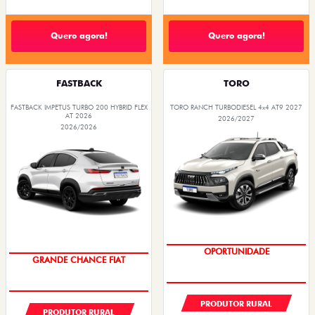
Quero agora!
Quero agora!
FASTBACK
TORO
FASTBACK IMPETUS TURBO 200 HYBRID FLEX
TORO RANCH TURBODIESEL 4x4 AT9 2027
AT 2026
2026/2027
2026/2026
GRANDE CHANCE FIAT
OPORTUNIDADE
PRODUTOR RURAL
PRODUTOR RURAL