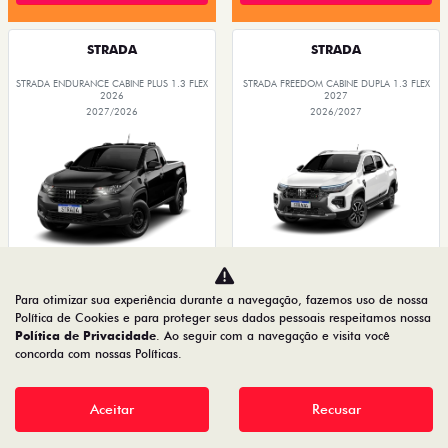
STRADA
STRADA
STRADA ENDURANCE CABINE PLUS 1.3 FLEX
STRADA FREEDOM CABINE DUPLA 1.3 FLEX
2026
2027
2027/2026
2026/2027
Para otimizar sua experiência durante a navegação, fazemos uso de nossa
OPORTUNIDADE
GRANDE CHANCE FIAT
Política de Cookies e para proteger seus dados pessoais respeitamos nossa
Política de Privacidade
. Ao seguir com a navegação e visita você
concorda com nossas Políticas.
PRODUTOR RURAL
PRODUTOR RURAL
CNPJ E
CNPJ E
Aceitar
Recusar
MICROEMPRESÁRIOS
MICROEMPRESÁRIOS
De: R$ 116.990,00
De: R$ 134.480,00