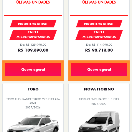
GRANDE CHANCE FIAT
GRANDE CHANCE FIAT
PRODUTOR RURAL
PRODUTOR RURAL
CNPJ E
CNPJ E
MICROEMPRESÁRIOS
MICROEMPRESÁRIOS
De: R$ 125.990,00
De: R$ 114.990,00
R$ 109.390,00
R$ 98.713,00
Quero agora!
Quero agora!
TORO
NOVA FIORINO
TORO ENDURANCE TURBO 270 FLEX AT6
FIORINO ENDURANCE 1.3 FLEX
2026
2026/2027
2027/2026