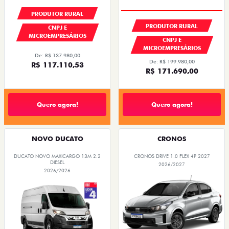
PRODUTOR RURAL
PRODUTOR RURAL
CNPJ E
MICROEMPRESÁRIOS
CNPJ E
MICROEMPRESÁRIOS
De: R$ 137.980,00
De: R$ 199.980,00
R$ 117.110,53
R$ 171.690,00
Quero agora!
Quero agora!
NOVO DUCATO
CRONOS
DUCATO NOVO MAXICARGO 13M 2.2
CRONOS DRIVE 1.0 FLEX 4P 2027
DIESEL
2026/2027
2026/2026