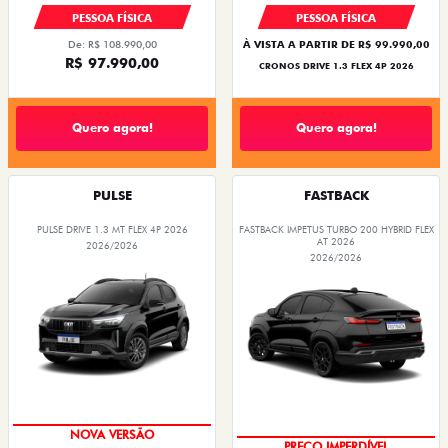
PESSOA FÍSICA
PESSOA FÍSICA
De: R$ 108.990,00
À VISTA A PARTIR DE R$ 99.990,00
R$ 97.990,00
CRONOS DRIVE 1.3 FLEX 4P 2026
Quero agora!
Quero agora!
PULSE
FASTBACK
PULSE DRIVE 1.3 MT FLEX 4P 2026
FASTBACK IMPETUS TURBO 200 HYBRID FLEX
AT 2026
2026/2026
2026/2026
PREÇO IMPERDÍVEL
OPORTUNIDADE