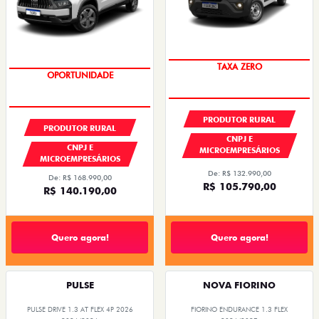
TAXA ZERO
GRANDE CHANCE FIAT
PRODUTOR RURAL
PRODUTOR RURAL
CNPJ E
CNPJ E
MICROEMPRESÁRIOS
MICROEMPRESÁRIOS
De: R$ 132.990,00
De: R$ 168.990,00
R$ 105.790,00
R$ 140.190,00
Quero agora!
Quero agora!
PULSE
NOVA FIORINO
PULSE DRIVE 1.3 AT FLEX 4P 2026
FIORINO ENDURANCE 1.3 FLEX