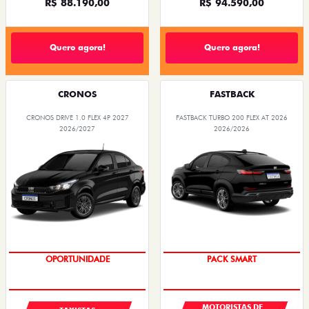
R$ 88.190,00
R$ 94.590,00
Quero agora!
Quero agora!
CRONOS
FASTBACK
CRONOS DRIVE 1.0 FLEX 4P 2027
FASTBACK TURBO 200 FLEX AT 2026
2026/2027
2026/2026
OPORTUNIDADE
PACK SMART
MOTORISTAS DE