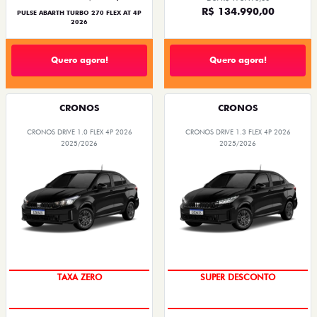
R$ 134.990,00
PULSE ABARTH TURBO 270 FLEX AT 4P
2026
Quero agora!
Quero agora!
CRONOS
CRONOS
CRONOS DRIVE 1.0 FLEX 4P 2026
CRONOS DRIVE 1.3 FLEX 4P 2026
2025/2026
2025/2026
COM USADO NA TROCA
BÔNUS DE ATÉ R$ 14 MIL