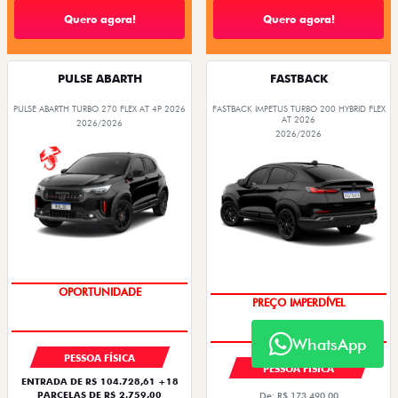
Quero agora!
Quero agora!
PULSE ABARTH
FASTBACK
PULSE ABARTH TURBO 270 FLEX AT 4P 2026
FASTBACK IMPETUS TURBO 200 HYBRID FLEX
AT 2026
2026/2026
2026/2026
TAXA ZERO
OPORTUNIDADE
WhatsApp
PESSOA FÍSICA
PESSOA FÍSICA
ENTRADA DE R$ 104.728,61 +18
PARCELAS DE R$ 2.759,00
De: R$ 173.490,00