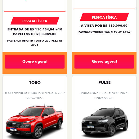
PESSOA FÍSICA
PESSOA FÍSICA
À VISTA POR R$ 119.990,00
ENTRADA DE R$ 118.434,84 +18
FASTBACK TURBO 200 FLEX AT 2026
PARCELAS DE R$ 3.089,00
FASTBACK ABARTH TURBO 270 FLEX AT
2026
Quero agora!
Quero agora!
TORO
PULSE
TORO FREEDOM TURBO 270 FLEX AT6 2027
PULSE DRIVE 1.3 AT FLEX 4P 2026
2026/2027
2026/2026