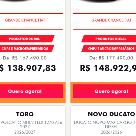
OPORTUNIDADE
OPORTUNIDADE
PRODUTOR RURAL
PRODUTOR RURAL
CNPJ E MICROEMPRESÁRIOS
CNPJ E MICROEMPRESÁRIOS
De: R$ 167.490,00
De: R$ 177.490,00
$ 138.907,83
R$ 148.922,
Quero agora!
Quero agora!
TORO
NOVO DUCATO
VOLCANO MHEV FLEX T270 AT6
DUCATO NOVO MAXICARGO 13
2027
DIESEL
2026/2027
2026/2026