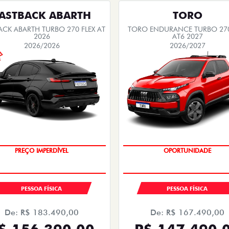
ASTBACK ABARTH
TORO
ACK ABARTH TURBO 270 FLEX AT
TORO ENDURANCE TURBO 270
2026
AT6 2027
2026/2026
2026/2027
SAIA DE FIAT 0KM
SUPERVALORIZAÇÃO DO USA
PESSOA FÍSICA
PESSOA FÍSICA
De: R$ 183.490,00
De: R$ 167.490,00