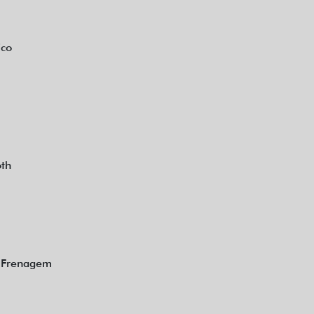
ico
oth
e Frenagem