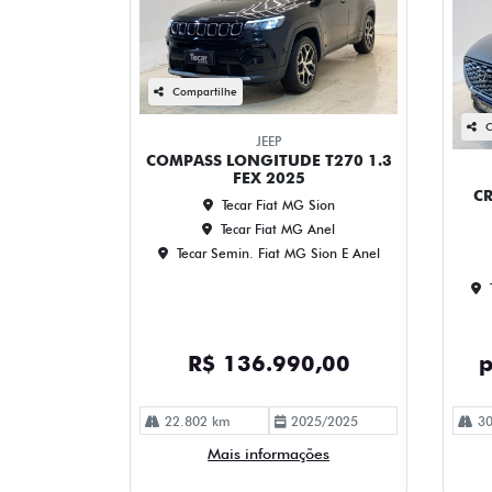
Compartilhe
C
JEEP
COMPASS LONGITUDE T270 1.3
FEX 2025
CR
Tecar Fiat MG Sion
Tecar Fiat MG Anel
Tecar Semin. Fiat MG Sion E Anel
R$ 136.990,00
p
22.802 km
2025/2025
30
Mais informações