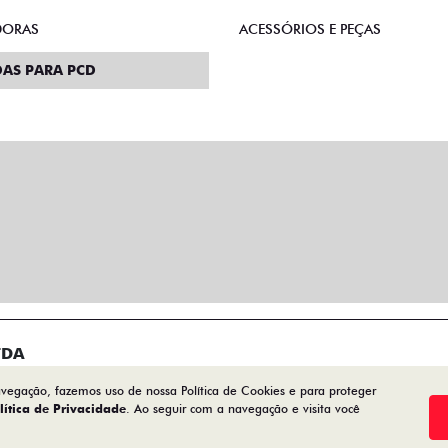
DORAS
ACESSÓRIOS E PEÇAS
AS PARA PCD
TDA
avegação, fazemos uso de nossa Política de Cookies e para proteger
lítica de Privacidade
. Ao seguir com a navegação e visita você
Desenvolvido pela DEALERSPACE ® Direitos Reservados.