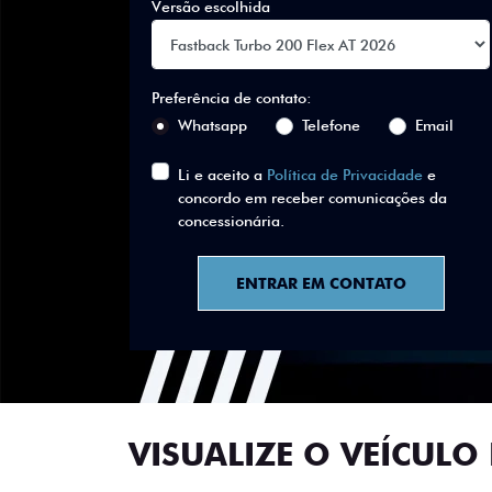
Versão escolhida
Preferência de contato:
Whatsapp
Telefone
Email
Li e aceito a
Política de Privacidade
e
concordo em receber comunicações da
concessionária.
ENTRAR EM CONTATO
VISUALIZE O VEÍCULO 