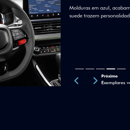
ÚNICOS
A placa metálica numerada 
50 anos.
Próximo
Previous
Next
Assinatura 5