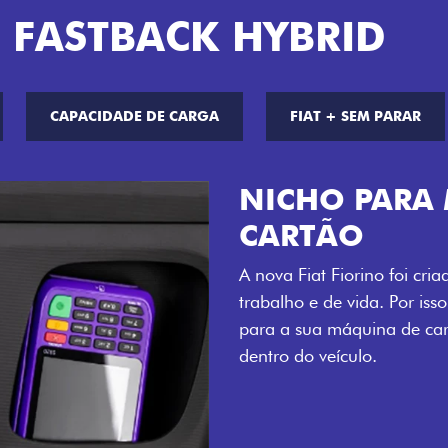
 FASTBACK HYBRID
CAPACIDADE DE CARGA
FIAT + SEM PARAR
CHAVE COM 
Agora, a chave da sua nov
distância, e não mais som
esse que trazem ainda mais