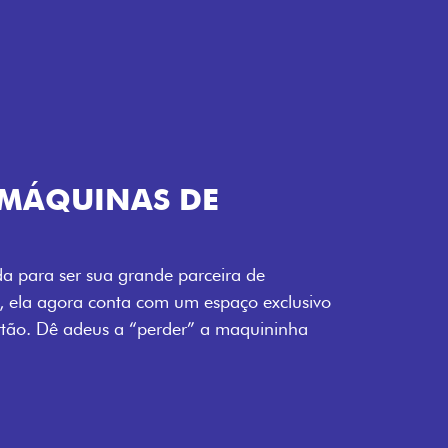
TELECOMANDO
a Fiorino pode abrir o veículo também à
ente pela fechadura. São detalhes como
 fluidez para o seu dia de trabalho.