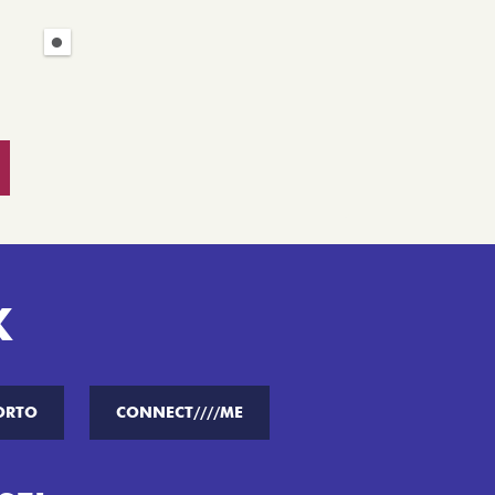
K
ORTO
CONNECT////ME